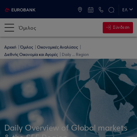
ATM & Καταστήματα
ΕΛ
EN
Όμιλος
Σύνδεση
Αρχική
Όμιλος
Οικονομικές Αναλύσεις
Διεθνής Οικονομία και Αγορές
Daily ... Region
Daily Overview of Global markets