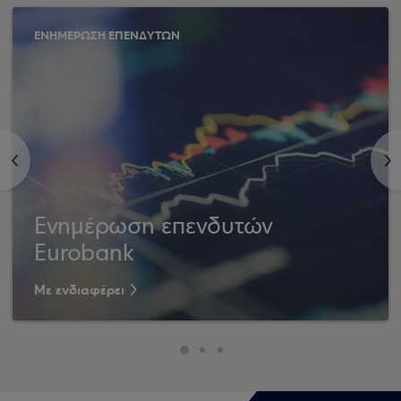
ΕΝΗΜΕΡΩΣΗ ΕΠΕΝΔΥΤΩΝ
<
>
Ενημέρωση επενδυτών
Eurobank
Με ενδιαφέρει