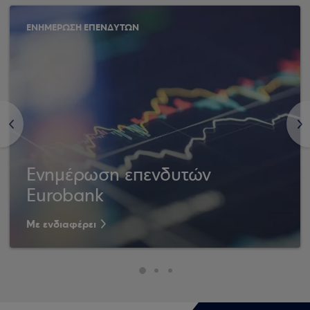
ΕΝΗΜΕΡΩΣΗ ΕΠΕΝΔΥΤΩΝ
<
>
Ενημέρωση επενδυτών
Eurobank
Με ενδιαφέρει