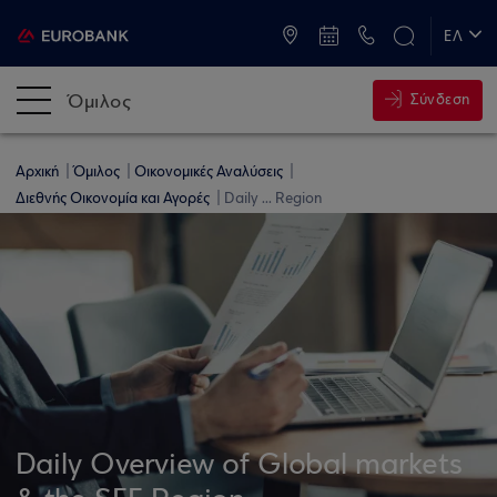
ATM & Καταστήματα
ΕΛ
EN
Όμιλος
Σύνδεση
Αρχική
Όμιλος
Οικονομικές Αναλύσεις
Διεθνής Οικονομία και Αγορές
Daily ... Region
Daily Overview of Global markets