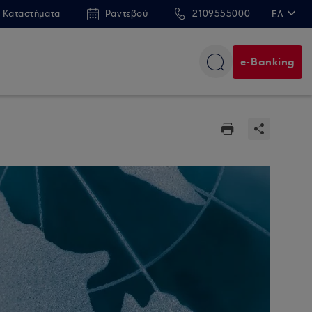
 Καταστήματα
Ραντεβού
2109555000
ΕΛ
EN
e-Banking