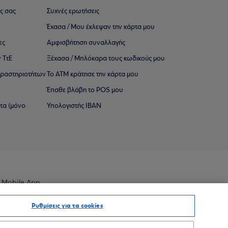
ς σας
Συχνές ερωτήσεις
Έχασα / Μου έκλεψαν την κάρτα μου
ες
Αμφισβήτηση συναλλαγής
 ΤτΕ
Ξέχασα / Μπλόκαρα τους κωδικούς μου
 ∆ραστηριοτήτων
Το ΑΤΜ κράτησε την κάρτα μου
Έπαθε βλάβη το POS μου
ατα (μόνο
Υπολογιστής IBAN
 Mobile App
Ρυθμίσεις για τα cookies