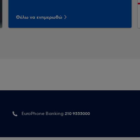
Θέλω να ενημερωθώ
210 9555000
EuroPhone Banking