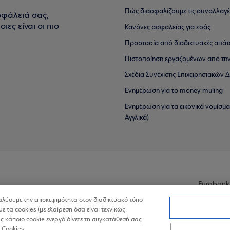
Πώς διασφαλίζουμε τις συναλλαγέ
σφάλειά σας,
ιες είναι οι πιο
Κανόνες ασφαλείας για εσάς
Προστασία από διαδικτυακές απάτ
Πιστοποίηση εργαζομένων από την
Σχέδια Συνέχισης Επιχειρησιακών
Ενημέρωση για το money muling
Ενημέρωση για τα εικονικά νομίσμ
Αγγλικά)
Eurobank
ναλύουμε την επισκεψιμότητα στον διαδικτυακό τόπο
με τα cookies (με εξαίρεση όσα είναι τεχνικώς
 κάποιο cookie ενεργό δίνετε τη συγκατάθεσή σας
 Cookies.