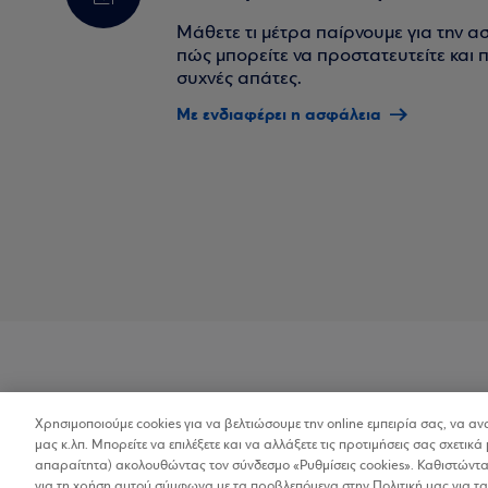
Μάθετε τι μέτρα παίρνουμε για την α
πώς μπορείτε να προστατευτείτε και πο
συχνές απάτες.
Με ενδιαφέρει η ασφάλεια
Χρησιμοποιούμε cookies για να βελτιώσουμε την online εμπειρία σας, να α
Προσβασιμότητα
μας κ.λπ. Μπορείτε να επιλέξετε και να αλλάξετε τις προτιμήσεις σας σχετικά 
απαραίτητα) ακολουθώντας τον σύνδεσμο «Ρυθμίσεις cookies». Καθιστώντας
για τη χρήση αυτού σύμφωνα με τα προβλεπόμενα στην Πολιτική μας για τα