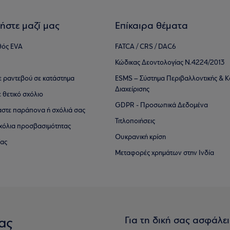
ήστε μαζί μας
Επίκαιρα θέματα
θός EVA
FATCA / CRS / DAC6
Κώδικας Δεοντολογίας Ν.4224/2013
τε ραντεβού σε κατάστημα
ESMS – Σύστημα Περιβαλλοντικής & Κ
Διαχείρισης
ε θετικό σχόλιο
GDPR - Προσωπικά Δεδομένα
αστε παράπονα ή σχόλιά σας
Τιτλοποιήσεις
 σχόλια προσβασιμότητας
Ουκρανική κρίση
ίας
Μεταφορές χρημάτων στην Ινδία
Για τη δική σας ασφάλε
ας