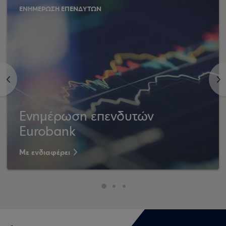
ΕΝΗΜΕΡΩΣΗ ΕΠΕΝΔΥΤΩΝ
<
>
Ενημέρωση επενδυτών
Eurobank
Με ενδιαφέρει