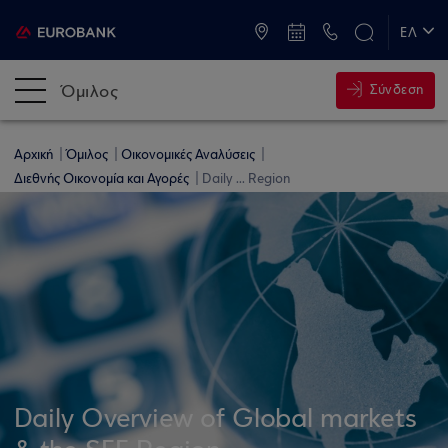
ATM & Καταστήματα
ΕΛ
EN
Όμιλος
Σύνδεση
Αρχική
Όμιλος
Οικονομικές Αναλύσεις
Διεθνής Οικονομία και Αγορές
Daily ... Region
Daily Overview of Global markets