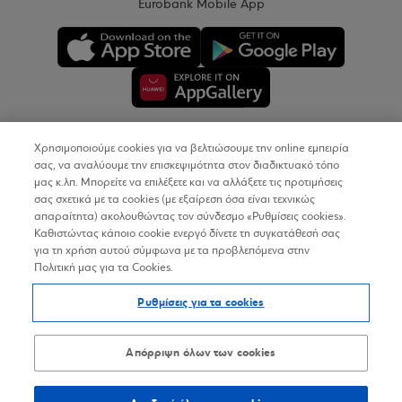
Eurobank Mobile App
Χρησιμοποιούμε cookies για να βελτιώσουμε την online εμπειρία
Copyright © 2026
σας, να αναλύουμε την επισκεψιμότητα στον διαδικτυακό τόπο
μας κ.λπ. Μπορείτε να επιλέξετε και να αλλάξετε τις προτιμήσεις
σας σχετικά με τα cookies (με εξαίρεση όσα είναι τεχνικώς
Όροι Χρήσης
απαραίτητα) ακολουθώντας τον σύνδεσμο «Ρυθμίσεις cookies».
Καθιστώντας κάποιο cookie ενεργό δίνετε τη συγκατάθεσή σας
Προσωπικά Δεδομένα στον Διαδικτυακό Τόπο
για τη χρήση αυτού σύμφωνα με τα προβλεπόμενα στην
Πολιτική μας για τα Cookies.
Πολιτική Cookies
Ρυθμίσεις για τα cookies
Δήλωση Προσβασιμότητας
Sitemap
Απόρριψη όλων των cookies