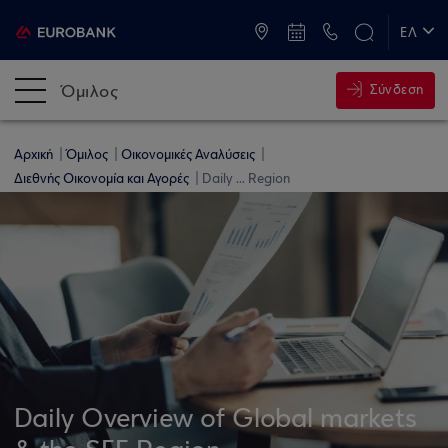
ATM & Καταστήματα
ΕΛ
EN
Όμιλος
Σύνδεση
Αρχική
Όμιλος
Οικονομικές Αναλύσεις
Διεθνής Οικονομία και Αγορές
Daily ... Region
Daily Overview of Global markets