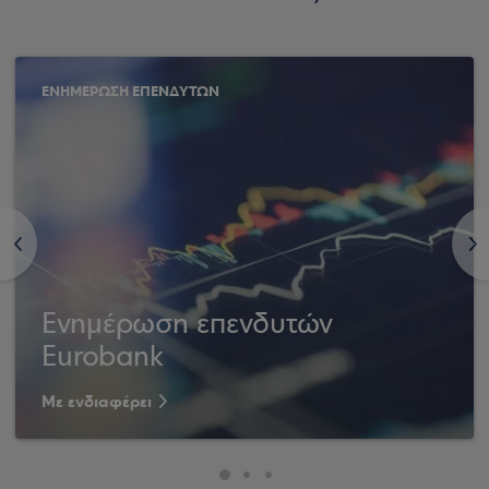
ΕΝΗΜΕΡΩΣΗ ΕΠΕΝΔΥΤΩΝ
<
>
Ενημέρωση επενδυτών
Eurobank
Με ενδιαφέρει