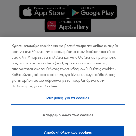
Χρησιμοποιούμε cookies για να βελτιώσουμε την online εμπειρία
Copyright © 2026
σας, να αναλύουμε την επισκεψιμότητα στον διαδικτυακό τόπο
μας κ.λπ. Μπορείτε να επιλέξετε και να αλλάξετε τις προτιμήσεις
σας σχετικά με τα cookies (με εξαίρεση όσα είναι τεχνικώς
Όροι Χρήσης
απαραίτητα) ακολουθώντας τον σύνδεσμο «Ρυθμίσεις cookies».
Καθιστώντας κάποιο cookie ενεργό δίνετε τη συγκατάθεσή σας
Προσωπικά Δεδομένα στον Διαδικτυακό Τόπο
για τη χρήση αυτού σύμφωνα με τα προβλεπόμενα στην
Πολιτική μας για τα Cookies.
Πολιτική Cookies
Ρυθμίσεις για τα cookies
Δήλωση Προσβασιμότητας
Sitemap
Απόρριψη όλων των cookies
Αποδοχή όλων των cookies