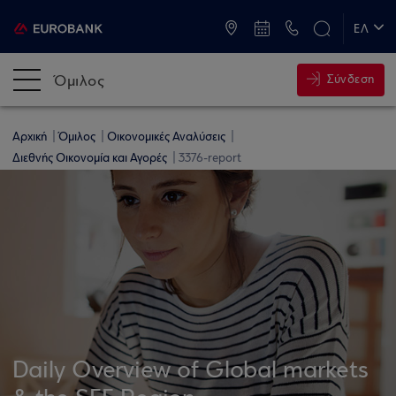
ATM & Καταστήματα
ΕΛ
EN
Όμιλος
Σύνδεση
Αρχική
Όμιλος
Οικονομικές Αναλύσεις
Διεθνής Οικονομία και Αγορές
3376-report
Daily Overview of Global markets