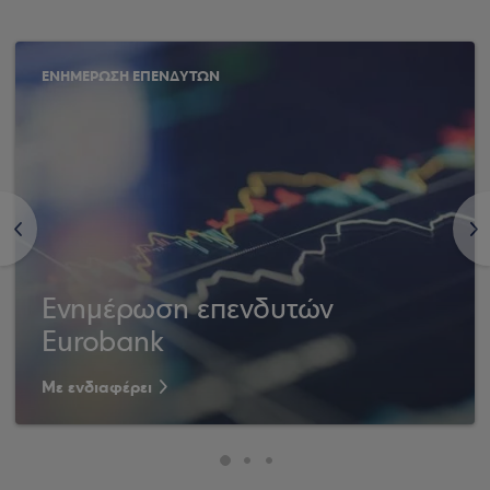
ΕΝΗΜΕΡΩΣΗ ΕΠΕΝΔΥΤΩΝ
<
>
Ενημέρωση επενδυτών
Eurobank
Με ενδιαφέρει