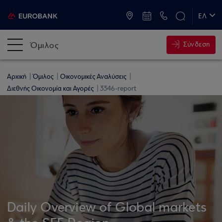
ATM & Καταστήματα
ΕΛ
EN
Όμιλος
Σύνδεση
Αρχική
Όμιλος
Οικονομικές Αναλύσεις
Διεθνής Οικονομία και Αγορές
3346-report
Daily Overview of Global markets