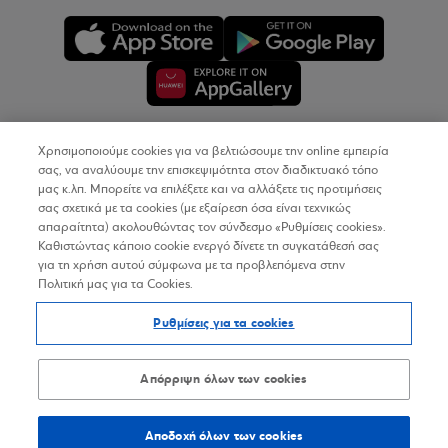
Χρησιμοποιούμε cookies για να βελτιώσουμε την online εμπειρία
Copyright © 2026
σας, να αναλύουμε την επισκεψιμότητα στον διαδικτυακό τόπο
μας κ.λπ. Μπορείτε να επιλέξετε και να αλλάξετε τις προτιμήσεις
σας σχετικά με τα cookies (με εξαίρεση όσα είναι τεχνικώς
Όροι Χρήσης
απαραίτητα) ακολουθώντας τον σύνδεσμο «Ρυθμίσεις cookies».
Καθιστώντας κάποιο cookie ενεργό δίνετε τη συγκατάθεσή σας
Προσωπικά Δεδομένα στον Διαδικτυακό Τόπο
για τη χρήση αυτού σύμφωνα με τα προβλεπόμενα στην
Πολιτική μας για τα Cookies.
Πολιτική Cookies
Ρυθμίσεις για τα cookies
Δήλωση Προσβασιμότητας
Sitemap
Απόρριψη όλων των cookies
Αποδοχή όλων των cookies