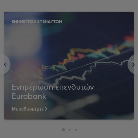
ΕΝΗΜΕΡΩΣΗ ΕΠΕΝΔΥΤΩΝ
<
>
Ενημέρωση επενδυτών
Eurobank
Με ενδιαφέρει