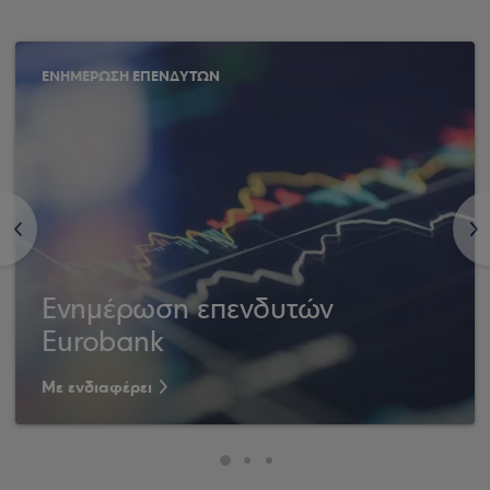
ΕΝΗΜΕΡΩΣΗ ΕΠΕΝΔΥΤΩΝ
<
>
Ενημέρωση επενδυτών
Eurobank
Με ενδιαφέρει