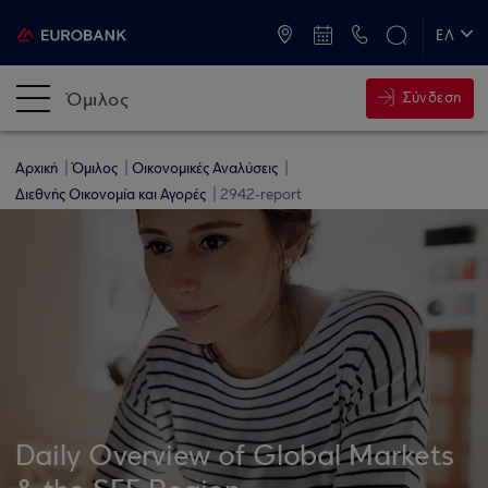
ATM & Καταστήματα
ΕΛ
EN
Όμιλος
Σύνδεση
Αρχική
Όμιλος
Οικονομικές Αναλύσεις
Διεθνής Οικονομία και Αγορές
2942-report
Daily Overview of Global Markets