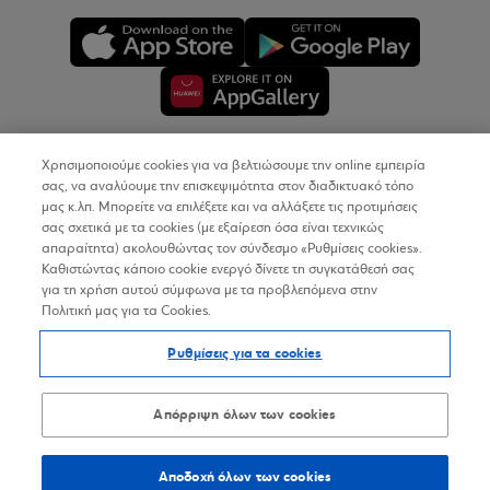
Χρησιμοποιούμε cookies για να βελτιώσουμε την online εμπειρία
Copyright © 2026
σας, να αναλύουμε την επισκεψιμότητα στον διαδικτυακό τόπο
μας κ.λπ. Μπορείτε να επιλέξετε και να αλλάξετε τις προτιμήσεις
σας σχετικά με τα cookies (με εξαίρεση όσα είναι τεχνικώς
Όροι Χρήσης
απαραίτητα) ακολουθώντας τον σύνδεσμο «Ρυθμίσεις cookies».
Καθιστώντας κάποιο cookie ενεργό δίνετε τη συγκατάθεσή σας
Προσωπικά Δεδομένα στον Διαδικτυακό Τόπο
για τη χρήση αυτού σύμφωνα με τα προβλεπόμενα στην
Πολιτική μας για τα Cookies.
Πολιτική Cookies
Ρυθμίσεις για τα cookies
Δήλωση Προσβασιμότητας
Sitemap
Απόρριψη όλων των cookies
Αποδοχή όλων των cookies