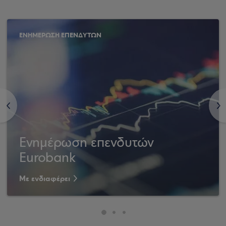
ΕΝΗΜΕΡΩΣΗ ΕΠΕΝΔΥΤΩΝ
<
>
Ενημέρωση επενδυτών
Eurobank
Με ενδιαφέρει