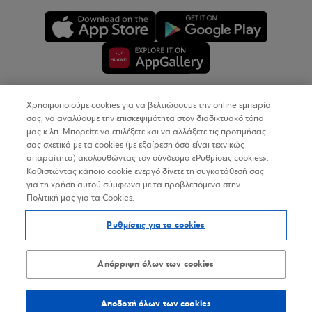
Χρησιμοποιούμε cookies για να βελτιώσουμε την online εμπειρία
Copyright © 2026
σας, να αναλύουμε την επισκεψιμότητα στον διαδικτυακό τόπο
μας κ.λπ. Μπορείτε να επιλέξετε και να αλλάξετε τις προτιμήσεις
σας σχετικά με τα cookies (με εξαίρεση όσα είναι τεχνικώς
Όροι Χρήσης
απαραίτητα) ακολουθώντας τον σύνδεσμο «Ρυθμίσεις cookies».
Καθιστώντας κάποιο cookie ενεργό δίνετε τη συγκατάθεσή σας
Προσωπικά Δεδομένα στον Διαδικτυακό Τόπο
για τη χρήση αυτού σύμφωνα με τα προβλεπόμενα στην
Πολιτική μας για τα Cookies.
Πολιτική Cookies
Ρυθμίσεις για τα cookies
Δήλωση Προσβασιμότητας
Sitemap
Απόρριψη όλων των cookies
Αποδοχή όλων των cookies