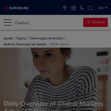
ATM & Καταστήματα
ΕΛ
EN
Όμιλος
Σύνδεση
Αρχική
Όμιλος
Οικονομικές Αναλύσεις
Διεθνής Οικονομία και Αγορές
2868-report
Daily Overview of Global Markets