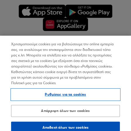
Χρησιμοποιούμε cookies για να βελτιώσουμε την online εμπειρία
Copyright © 2026
σας, να αναλύουμε την επισκεψιμότητα στον διαδικτυακό τόπο
μας κ.λπ. Μπορείτε να επιλέξετε και να αλλάξετε τις προτιμήσεις
σας σχετικά με τα cookies (με εξαίρεση όσα είναι τεχνικώς
Όροι Χρήσης
απαραίτητα) ακολουθώντας τον σύνδεσμο «Ρυθμίσεις cookies».
Καθιστώντας κάποιο cookie ενεργό δίνετε τη συγκατάθεσή σας
Προσωπικά Δεδομένα στον Διαδικτυακό Τόπο
για τη χρήση αυτού σύμφωνα με τα προβλεπόμενα στην
Πολιτική μας για τα Cookies.
Πολιτική Cookies
Ρυθμίσεις για τα cookies
Δήλωση Προσβασιμότητας
Sitemap
Απόρριψη όλων των cookies
Αποδοχή όλων των cookies