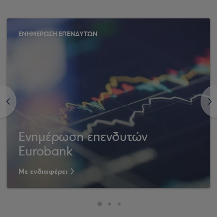
ΕΝΗΜΕΡΩΣΗ ΕΠΕΝΔΥΤΩΝ
<
>
Ενημέρωση επενδυτών
Eurobank
Με ενδιαφέρει