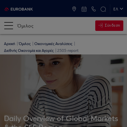
ATM & Καταστήματα
ΕΛ
EN
Όμιλος
Σύνδεση
Αρχική
Όμιλος
Οικονομικές Αναλύσεις
Διεθνής Οικονομία και Αγορές
2505-report
Daily Overview of Global Markets