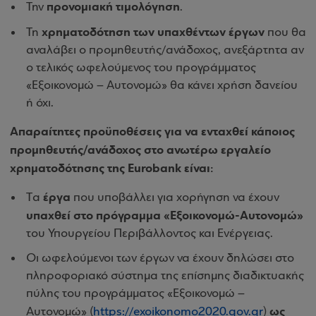
προνομιακή τιμολόγηση
Την
.
χρηματοδότηση των υπαχθέντων έργων
Τη
που θα
αναλάβει ο προμηθευτής/ανάδοχος, ανεξάρτητα αν
ο τελικός ωφελούμενος του προγράμματος
«Εξοικονομώ – Αυτονομώ» θα κάνει χρήση δανείου
ή όχι.
Απαραίτητες προϋποθέσεις για να ενταχθεί κάποιος
προμηθευτής/ανάδοχος στο ανωτέρω εργαλείο
χρηματοδότησης της Eurobank είναι:
έργα
Tα
που υποβάλλει για χορήγηση να έχουν
υπαχθεί στο πρόγραμμα «Εξοικονομώ-Αυτονομώ»
του Υπουργείου Περιβάλλοντος και Ενέργειας.
Οι ωφελούμενοι των έργων να έχουν δηλώσει στο
πληροφοριακό σύστημα της επίσημης διαδικτυακής
πύλης του προγράμματος «Εξοικονομώ –
ως
Αυτονομώ» (
https://exoikonomo2020.gov.gr
)