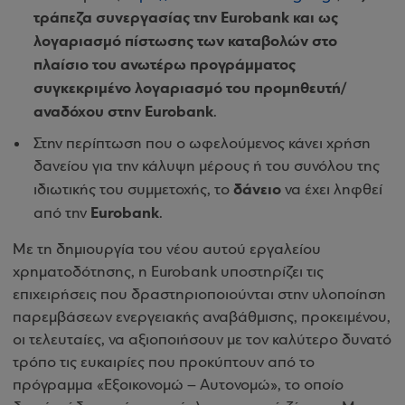
τράπεζα συνεργασίας την Eurobank και ως
λογαριασμό πίστωσης των καταβολών στο
πλαίσιο του ανωτέρω προγράμματος
συγκεκριμένο λογαριασμό του προμηθευτή/
αναδόχου στην Eurobank
.
Στην περίπτωση που ο ωφελούμενος κάνει χρήση
δανείου για την κάλυψη μέρους ή του συνόλου της
δάνειο
ιδιωτικής του συμμετοχής, το
να έχει ληφθεί
Eurobank
από την
.
Με τη δημιουργία του νέου αυτού εργαλείου
χρηματοδότησης, η Eurobank υποστηρίζει τις
επιχειρήσεις που δραστηριοποιούνται στην υλοποίηση
παρεμβάσεων ενεργειακής αναβάθμισης, προκειμένου,
οι τελευταίες, να αξιοποιήσουν με τον καλύτερο δυνατό
τρόπο τις ευκαιρίες που προκύπτουν από το
πρόγραμμα «Εξοικονομώ – Αυτονομώ», το οποίο