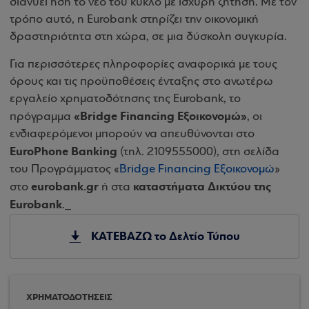
διανύει ήδη το νέο του κύκλο με ισχυρή ζήτηση. Με τον
τρόπο αυτό, η Eurobank στηρίζει την οικονομική
δραστηριότητα στη χώρα, σε μια δύσκολη συγκυρία.
Για περισσότερες πληροφορίες αναφορικά με τους
όρους και τις προϋποθέσεις ένταξης στο ανωτέρω
εργαλείο χρηματοδότησης της Eurobank, το
«Bridge Financing Εξοικονομώ»
πρόγραμμα
, οι
ενδιαφερόμενοι μπορούν να απευθύνονται στο
EuroPhone Banking
(τηλ. 2109555000), στη σελίδα
του Προγράμματος «
Bridge Financing Εξοικονομώ
»
eurobank.gr
καταστήματα Δικτύου της
στο
ή στα
Eurobank
._
ΚΑΤΕΒΑΖΩ το Δελτίο Τύπου
ΧΡΗΜΑΤΟΔΟΤΗΣΕΙΣ