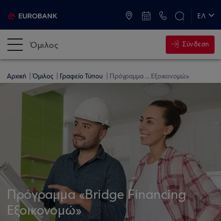
ATM & Καταστήματα
ΕΛ
EN
Όμιλος
Σύνδεση
Αρχική
Όμιλος
Γραφείο Τύπου
Πρόγραμμα ... Εξοικονομώ»
Πρόγραμμα «Bridge Financing
Εξοικονομώ»