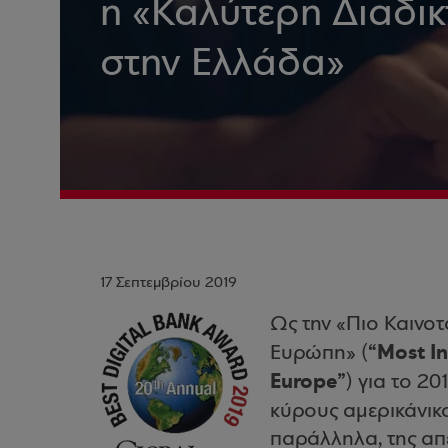
η «Καλύτερη Διαδι
στην Ελλάδα»
17 Σεπτεμβρίου 2019
Ως την «Πιο Καινο
“Most I
Ευρώπη» (
Europe”
) για το 2
κύρους αμερικάνικ
παράλληλα, της απέ