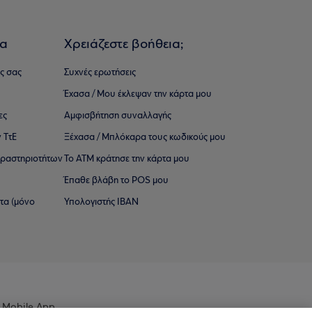
ια
Χρειάζεστε βοήθεια;
ς σας
Συχνές ερωτήσεις
Έχασα / Μου έκλεψαν την κάρτα μου
ες
Αμφισβήτηση συναλλαγής
 ΤτΕ
Ξέχασα / Μπλόκαρα τους κωδικούς μου
 ∆ραστηριοτήτων
Το ΑΤΜ κράτησε την κάρτα μου
Έπαθε βλάβη το POS μου
ατα (μόνο
Υπολογιστής IBAN
 Mobile App