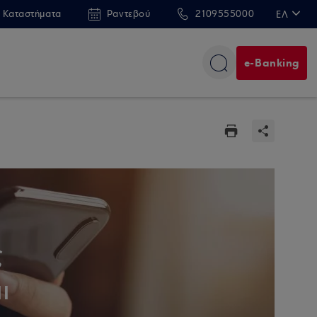
 Καταστήματα
Ραντεβού
2109555000
ΕΛ
EN
e-Banking
ς
ι