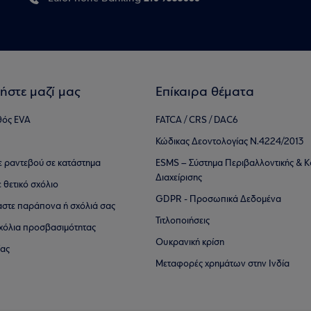
ήστε μαζί μας
Επίκαιρα θέματα
θός EVA
FATCA / CRS / DAC6
Κώδικας Δεοντολογίας Ν.4224/2013
τε ραντεβού σε κατάστημα
ESMS – Σύστημα Περιβαλλοντικής & Κ
Διαχείρισης
ε θετικό σχόλιο
GDPR - Προσωπικά Δεδομένα
αστε παράπονα ή σχόλιά σας
Τιτλοποιήσεις
 σχόλια προσβασιμότητας
Ουκρανική κρίση
ίας
Μεταφορές χρημάτων στην Ινδία