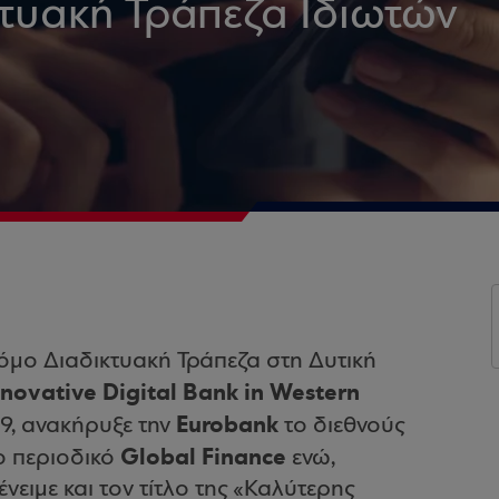
κτυακή Τράπεζα Ιδιωτών
τόμο Διαδικτυακή Τράπεζα στη Δυτική
nnovative Digital Bank in Western
Eurobank
019, ανακήρυξε την
το διεθνούς
Global Finance
ο περιοδικό
ενώ,
νειμε και τον τίτλο της «Καλύτερης