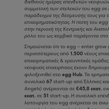
διεθνούς ημέρας επενδυτών νεοφυών 
συμμετοχή των στελεχών του egg σε
παράδειγμα της δέσμευσής τους για τ
επιχειρηματικότητας. Η πίστη του egg
στην περιοχή της Κεντρικής και Ανατ
ρόλο του ως κομβικό παράγοντα στο 
Σημειώνεται ότι το egg – enter grow 
1.500
περισσότερους από
νέους επιχ
επιχειρηματικές & ερευνητικές ομάδε
νεοφυείς επιχειρήσεις έχουν δημιουρ
egg Hub
φιλοξενηθεί στο
. Τα χρημα
67
συνολικά
start-up από Έλληνες και
€45,8 εκατ.
Angels) ανέρχονται σε
εν
εκατ.
51
σε
start-up. Η συνολική επέν
λειτουργία του egg ανέρχεται σε άν