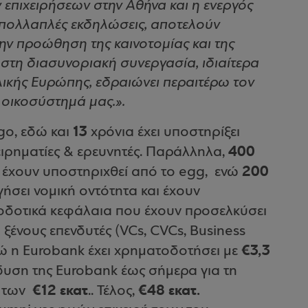
επιχειρήσεων στην Αθήνα και η ενεργός
 πολλαπλές εκδηλώσεις, αποτελούν
ην προώθηση της καινοτομίας και της
 στη διασυνοριακή συνεργασία, ιδιαίτερα
ολικής Ευρώπης, εδραιώνει περαιτέρω τον
οικοσύστημά μας.».
13
go, εδώ και
χρόνια έχει υποστηρίξει
400
ειρηματίες & ερευνητές. Παράλληλα,
200
ς έχουν υποστηριχθεί από το egg, ενώ
γήσει νομική οντότητα και έχουν
τοδοτικά κεφάλαια που έχουν προσελκύσει
 ξένους επενδυτές (VCs, CVCs, Business
€3,3
ώ η Eurobank έχει χρηματοδοτήσει με
δυση της Eurobank έως σήμερα για τη
€12 εκατ
€48 εκατ.
ω των
.. Τέλος,