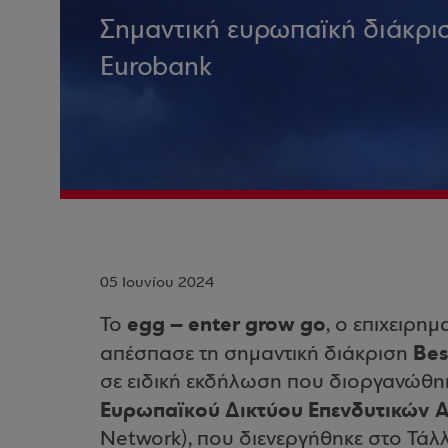
Σημαντική ευρωπαϊκή διάκριση
Eurobank
05 Ιουνίου 2024
egg – enter grow go
To
, o επιχειρημ
Bes
απέσπασε τη σημαντική διάκριση
σε ειδική εκδήλωση που διοργανώθηκ
Ευρωπαϊκoύ Δικτύου Επενδυτικών 
Network), που διενεργήθηκε στο Τάλ