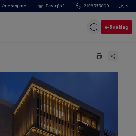
 Καταστήματα
Ραντεβού
2109555000
ΕΛ
EN
e-Banking