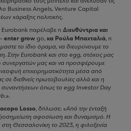
ειρηματικό τους μοντέλο και ανέλυσαν τις
λο Business Angels, Venture Capital
έων χάραξης πολιτικής.
Διευθύντρια και
ης Eurobank παρέλαβε η
- enter grow
κα Ρούλα Μπαχταλιά
go,
, η
αστε το ίδιο όραμα, να διευρύνουμε το
η. Στην Eurobank και στο egg, στόχος μας
υο συνεργατών μας και να προσφέρουμε
 νεοφυή επιχειρηματικότητα μέσα από
 σε διεθνείς πρωτοβουλίες αλλά και η
ι συναντήσεων όπως το egg Investor Day
b.».
Jacopo Losso
, δήλωσε:
«Από την ένταξή
 αξιοσημείωτη αφοσίωση και δυναμισμό. Η
στη Θεσσαλονίκη το 2023, η φιλοξενία