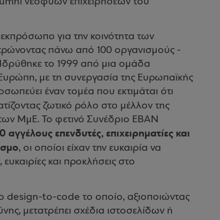
lumni νεοφυών επιχειρήσεων του
 εκπρόσωπο για την κοινότητα των
τρώνοντας πάνω από 100 οργανισμούς -
 Ιδρύθηκε το 1999 από μια ομάδα
υρώπη, με τη συνεργασία της Ευρωπαϊκής
οσωπεύει έναν τομέα που εκτιμάται ότι
τίζοντας ζωτικό ρόλο στο μέλλον της
των ΜμΕ. Το φετινό Συνέδριο EBAN
 αγγέλους επενδυτές, επιχειρηματίες και
όσμο
, οι οποίοι είχαν την ευκαιρία να
, ευκαιρίες και προκλήσεις στο
ίο design-to-code το οποίο, αξιοποιώντας
ύνης, μετατρέπει σχέδια ιστοσελίδων ή