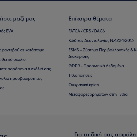
ήστε μαζί μας
Επίκαιρα θέματα
θός EVA
FATCA / CRS / DAC6
Κώδικας Δεοντολογίας Ν.4224/2013
τε ραντεβού σε κατάστημα
ESMS – Σύστημα Περιβαλλοντικής & Κ
Διαχείρισης
ε θετικό σχόλιο
GDPR - Προσωπικά Δεδομένα
αστε παράπονα ή σχόλιά σας
Τιτλοποιήσεις
 σχόλια προσβασιμότητας
Ουκρανική κρίση
ίας
Μεταφορές χρημάτων στην Ινδία
Για τη δική σας ασφάλε
ας