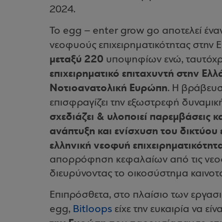
2024.
Το egg – enter grow go αποτελεί έν
νεοφυούς επιχειρηματικότητας στην
μεταξύ 220
υποψηφίων ενώ, ταυτόχρ
επιχειρηματικό επιταχυντή στην Ελλ
Νοτιοανατολική Ευρώπη
. Η βράβευ
επισφραγίζει την εξωστρεφή δυναμικ
σχεδιάζει & υλοποιεί παρεμβάσεις κ
ανάπτυξη και ενίσχυση του δικτύου
ελληνική νεοφυή επιχειρηματικότητα
απορρόφηση κεφαλαίων από τις νεοφυ
διευρύνοντας το οικοσύστημα καινοτ
Επιπρόσθετα, στο πλαίσιο των εργασι
egg,
Bitloops
είχε την ευκαιρία να είν