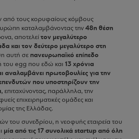
αν από τους κορυφαίους κόμβους
48η θέση
 Ευρώπη καταλαμβάνοντας την
τον μεγαλύτερο
ονα, αποτελεί
άδα και τον δεύτερο μεγαλύτερο στη
πανευρωπαϊκό επίπεδο
ση αυτή σε
13 χρόνια
ή του egg που εδώ και
αι αναλαμβάνει πρωτοβουλίες για την
 επενδυτών που υποστηρίζουν την
,
επιταχύνοντας, παράλληλα, την
είς επιχειρηματικές ομάδες και
ομίας της Ελλάδας.
ών του συνεδρίου, η νεοφυής εταιρεία του
μία από τις 17 συνολικά startup από όλη
αι