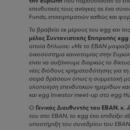
την Ευρώπη
που παρουσίασαν το επιχ
επενδυτικές τους ανάγκες σε ένα σύνο
Funds, επιχειρηματιών καθώς και φορ
Το βραβείο εκ μέρους του egg και τ
μέλος Συντονιστικής Επιτροπής egg 
οποία δήλωσε:
«Με το EBAN μοιραζόμ
οικοσύστημα καινοτομίας στην Ευρώπ
είναι να αυξάνουμε διαρκώς το δίκτ
νέες διόδους χρηματοδότησης για τη
σειρά δράσεων όπως η συμμετοχή μας
υλοποίηση επενδυτικών ημερίδων κα
και egg Investor meet-up στο egg Hu
Γενικός Διευθυντής του EBAN
κ. 
O
,
του στο ΕΒΑΝ, το egg έχει επιδείξει
υποστήριξη του συνεδρίου του ΕΒΑΝ 