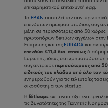
αποτελούν τα συνολικά έσοδα των a
επιχειρηματικού επιταχυντή egg.
Το
EBAN
αποτελεί τον πανευρωπαϊκό
επενδυτών πρώιμου σταδίου, συγκεν
μέλη σε περισσότερες από 50 χώρες.
πρωτοπόρων δικτύων αγγέλων στην Ε
Επιτροπής και της
EURADA
και αντιπρ
επενδύει €11,4 δισ. ετησίως
διαδραμα
Ευρώπης, ιδίως στη χρηματοδότηση 
περισσότερους από 500
συγκέντρωσε
ειδικούς του κλάδου από όλο τον κ
ενημερωθούν για τις τελευταίες τάσεις
οικοσύστημα των startup.
Bitloops
Η
έχει αναπτύξει ένα εργαλε
τις δυνατότητες της Τεχνητής Νοημοσ