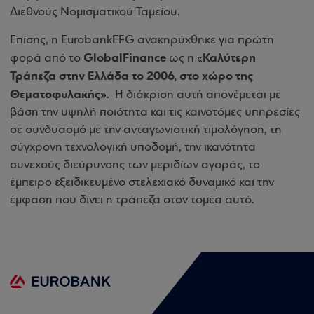
Διεθνούς Νομισματικού Ταμείου.
Επίσης, η
Eurobank
EFG
ανακηρύχθηκε για πρώτη
Global
Finance
Καλύτερη
φορά από το
ως η «
Τράπεζα στην Ελλάδα το 2006, στο χώρο της
Θεματοφυλακής»
.
Η διάκριση αυτή απονέμεται με
βάση την υψηλή ποιότητα και τις καινοτόμες υπηρεσίες
σε συνδυασμό με την ανταγωνιστική τιμολόγηση, τη
σύγχρονη τεχνολογική υποδομή, την ικανότητα
συνεχούς διεύρυνσης των μεριδίων αγοράς, το
έμπειρο εξειδικευμένο στελεχιακό δυναμικό και την
έμφαση που δίνει η τράπεζα στον τομέα αυτό.