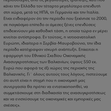
περισσότερες από τις μεγαλύτερες τράπεζες, κάτι που
κάνει την Ελλάδα τον τέταρτο μεγαλύτερο επενδυτή
στη χώρα, μετά τις ΗΠΑ, τη Γερμανία και την Ιταλία.
Είναι ενδιαφέρον ότι την περίοδο που ξεκίνησε το 2000,
σε παγκόσμιο επίπεδο οι άμεσες ξένες επενδύσεις
επιδεικνύουν μία καθοδική τάση, η οποία τώρα εν μέρει
κινείται αντίστροφα. Εν τούτοις, η νοτιοανατολική
Ευρώπη, ιδιαίτερα η Σερβία-Μαυροβούνιο, την ίδια
περίοδο κατέγραψαν ισχυρή ανάπτυξη. Επίκειται η
εφαρμογή του Εθνικού Σχεδίου Οικονομικής
Ανασυγκροτήσεως των Βαλκανίων, ύψους 550 εκ.
Ευρώ που αφορά τις έξι χώρες της περιοχής της
Βαλκανικής. Γι΄ όλους αυτούς τους λόγους, πιστεύουμε
ότι αυτή είναι η στιγμή που η οικονομική μας
συνεργασία θα πρέπει να εντατικοποιηθεί, να
συμμετάσχουμε στη διαδικασία της ανασυγκροτήσεως
και να ενισχύσουμε τις οικονομικές και εμπορικές μας
σχέσεις».