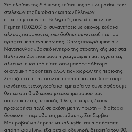
Στο πλαίσιο της διήμερης επίσκεψης του κλιμακίου των
στελεχών της Eurobank και των Ελλήνων
επιχειρηματιών στο Βελιγράδι, συνεχίστηκαν την
Πέμπτη (17.02.05) οι συναντήσεις με οικονομικούς και
άλλους παράγοντες ενώ δόθηκε συνέντευξη τύπου
προς τα μέσα ενημέρωσης. Οπως υπογράμμισε ο κ.
Νανόπουλος «Βασικό κίνητρο της στρατηγικής μας στα
Βαλκάνια δεν είναι μόνο η γεωγραφική μας εγγύτητα,
αλλά και η ισχυρή πίστη στην μακροπρόθεσμη
οικονομική προοπτική όλων των χωρών της περιοχής.
Στηρίζεται επίσης στην πεποίθησή μας ότι διαθέτουμε
ικανότητα, τεχνογνωσία και εμπειρία να συνεισφέρουμε
θετικά στη διαδικασία μετασχηματισμού των
οικονομιών της περιοχής. Όλες οι χώρες έχουν
προχωρήσει πολύ σε σχέση με την πρώτη – ιδιαίτερα
δύσκολη – περίοδο της μετάβασης. Στη Σερβία-
Μαυροβούνιο έπρεπε να καλυφθεί και η απόσταση
από τη «χαμένη», εξαιρετικά οδυνηρή, δεκαετία του 90.