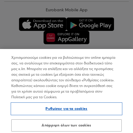
Eurobank Mobile App
Χρησιμοποιούμε cookies για να βελτιώσουμε την online εμπειρία
Copyright © 2026
σας, να αναλύουμε την επισκεψιμότητα στον διαδικτυακό τόπο
μας κ.λπ. Μπορείτε να επιλέξετε και να αλλάξετε τις προτιμήσεις
σας σχετικά με τα cookies (με εξαίρεση όσα είναι τεχνικώς
Όροι Χρήσης
απαραίτητα) ακολουθώντας τον σύνδεσμο «Ρυθμίσεις cookies».
Καθιστώντας κάποιο cookie ενεργό δίνετε τη συγκατάθεσή σας
Προσωπικά Δεδομένα στον Διαδικτυακό Τόπο
για τη χρήση αυτού σύμφωνα με τα προβλεπόμενα στην
Πολιτική μας για τα Cookies.
Πολιτική Cookies
Ρυθμίσεις για τα cookies
Δήλωση Προσβασιμότητας
Sitemap
Απόρριψη όλων των cookies