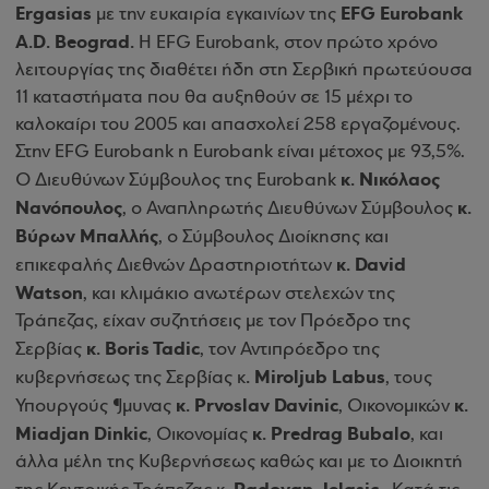
Ergasias
EFG Eurobank
με την ευκαιρία εγκαινίων της
A.D. Beograd.
Η EFG Eurobank, στον πρώτο χρόνο
λειτουργίας της διαθέτει ήδη στη Σερβική πρωτεύουσα
11 καταστήματα που θα αυξηθούν σε 15 μέχρι το
καλοκαίρι του 2005 και απασχολεί 258 εργαζομένους.
Στην EFG Eurobank η Eurobank είναι μέτοχος με 93,5%.
κ. Νικόλαος
Ο Διευθύνων Σύμβουλος της Eurobank
Νανόπουλος
κ.
, ο Αναπληρωτής Διευθύνων Σύμβουλος
Βύρων Μπαλλής
, ο Σύμβουλος Διοίκησης και
κ. David
επικεφαλής Διεθνών Δραστηριοτήτων
Watson
, και κλιμάκιο ανωτέρων στελεχών της
Τράπεζας, είχαν συζητήσεις με τον Πρόεδρο της
κ. Boris Tadic
Σερβίας
, τον Αντιπρόεδρο της
. Miroljub Labus
κυβερνήσεως της Σερβίας κ
, τους
κ. Prvoslav Davinic
κ.
Υπουργούς ¶μυνας
, Οικονομικών
Miadjan Dinkic
κ. Predrag Bubalo
, Οικονομίας
, και
άλλα μέλη της Κυβερνήσεως καθώς και με το Διοικητή