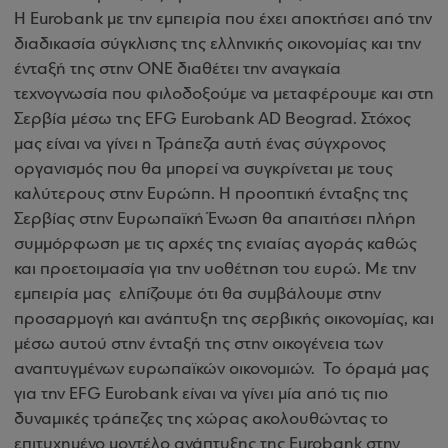
Η Eurobank με την εμπειρία που έχει αποκτήσει από την
διαδικασία σύγκλισης της ελληνικής οικονομίας και την
ένταξή της στην ΟΝΕ διαθέτει την αναγκαία
τεχνογνωσία που φιλοδοξούμε να μεταφέρουμε και στη
Σερβία μέσω της EFG Eurobank AD Beograd. Στόχος
μας είναι να γίνει η Τράπεζα αυτή ένας σύγχρονος
οργανισμός που θα μπορεί να συγκρίνεται με τους
καλύτερους στην Ευρώπη. Η προοπτική ένταξης της
Σερβίας στην Ευρωπαϊκή Ένωση θα απαιτήσει πλήρη
συμμόρφωση με τις αρχές της ενιαίας αγοράς καθώς
και προετοιμασία για την υοθέτηση του ευρώ. Με την
εμπειρία μας ελπίζουμε ότι θα συμβάλουμε στην
προσαρμογή και ανάπτυξη της σερβικής οικονομίας, και
μέσω αυτού στην ένταξή της στην οικογένεια των
αναπτυγμένων ευρωπαϊκών οικονομιών. Το όραμά μας
για την EFG Eurobank είναι να γίνει μία από τις πιο
δυναμικές τράπεζες της χώρας ακολουθώντας το
επιτυχημένο μοντέλο ανάπτυξης της Eurobank στην