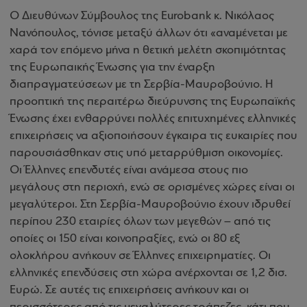
Ο Διευθύνων Σύμβουλος της Eurobank κ. Νικόλαος
Νανόπουλος, τόνισε μεταξύ άλλων ότι «αναμένεται με
χαρά τον επόμενο μήνα η θετική μελέτη σκοπιμότητας
της Ευρωπαικής Ένωσης για την έναρξη
διαπραγματεύσεων με τη Σερβία-Μαυροβούνιο. Η
προοπτική της περαιτέρω διεύρυνσης της Ευρωπαϊκής
Ένωσης έχει ενθαρρύνει πολλές επιτυχημένες ελληνικές
επιχειρήσεις να αξιοποιήσουν έγκαιρα τις ευκαιρίες που
παρουσιάσθηκαν στις υπό μεταρρύθμιση οικονομίες.
Οι Έλληνες επενδυτές είναι ανάμεσα στους πιο
μεγάλους στη περιοχή, ενώ σε ορισμένες χώρες είναι οι
μεγαλύτεροι. Στη Σερβία-Μαυροβούνιο έχουν ιδρυθεί
περίπου 230 εταιρίες όλων των μεγεθών – από τις
οποίες οι 150 είναι κοινοπραξίες, ενώ οι 80 εξ
ολοκλήρου ανήκουν σε Έλληνες επιχειρηματίες. Οι
ελληνικές επενδύσεις στη χώρα ανέρχονται σε 1,2 δισ.
Ευρώ. Σε αυτές τις επιχειρήσεις ανήκουν και οι