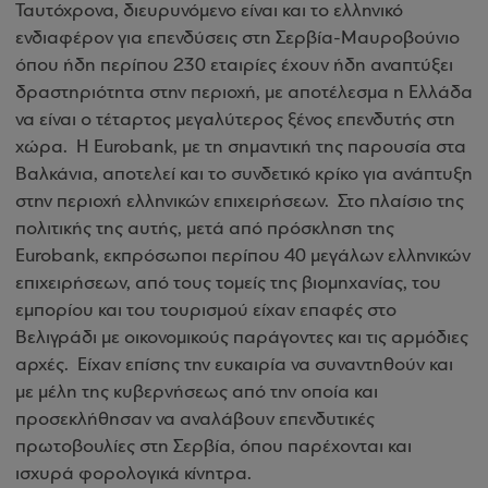
Ταυτόχρονα, διευρυνόμενο είναι και το ελληνικό
ενδιαφέρον για επενδύσεις στη Σερβία-Μαυροβούνιο
όπου ήδη περίπου 230 εταιρίες έχουν ήδη αναπτύξει
δραστηριότητα στην περιοχή, με αποτέλεσμα η Ελλάδα
να είναι ο τέταρτος μεγαλύτερος ξένος επενδυτής στη
χώρα. Η Eurobank, με τη σημαντική της παρουσία στα
Βαλκάνια, αποτελεί και το συνδετικό κρίκο για ανάπτυξη
στην περιοχή ελληνικών επιχειρήσεων. Στο πλαίσιο της
πολιτικής της αυτής, μετά από πρόσκληση της
Eurobank, εκπρόσωποι περίπου 40 μεγάλων ελληνικών
επιχειρήσεων, από τους τομείς της βιομηχανίας, του
εμπορίου και του τουρισμού είχαν επαφές στο
Βελιγράδι με οικονομικούς παράγοντες και τις αρμόδιες
αρχές. Είχαν επίσης την ευκαιρία να συναντηθούν και
με μέλη της κυβερνήσεως από την οποία και
προσεκλήθησαν να αναλάβουν επενδυτικές
πρωτοβουλίες στη Σερβία, όπου παρέχονται και
ισχυρά φορολογικά κίνητρα.