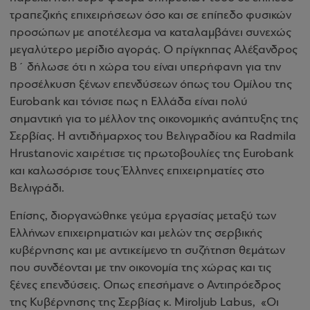
τραπεζικής επιχειρήσεων όσο και σε επίπεδο φυσικών
προσώπων με αποτέλεσμα να καταλαμβάνει συνεχώς
μεγαλύτερο μερίδιο αγοράς. Ο πρίγκηπας Αλέξανδρος
Β΄ δήλωσε ότι η χώρα του είναι υπερήφανη για την
προσέλκυση ξένων επενδύσεων όπως του Ομίλου της
Eurobank και τόνισε πως η Ελλάδα είναι πολύ
σημαντική για το μέλλον της οικονομικής ανάπτυξης της
Σερβίας. Η αντιδήμαρχος του Βελιγραδίου κα Radmila
Hrustanovic χαιρέτισε τις πρωτοβουλίες της Eurobank
και καλωσόρισε τους Έλληνες επιχειρηματίες στο
Βελιγράδι.
Επίσης, διοργανώθηκε γεύμα εργασίας μεταξύ των
Ελλήνων επιχειρηματιών και μελών της σερβικής
κυβέρνησης και με αντικείμενο τη συζήτηση θεμάτων
που συνδέονται με την οικονομία της χώρας και τις
ξένες επενδύσεις. Οπως επεσήμανε ο Αντιπρόεδρος
της Κυβέρνησης της Σερβίας κ. Miroljub Labus, «Οι