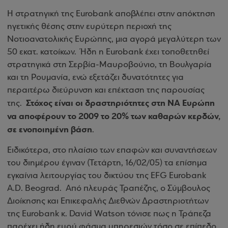
Η στρατηγική της Eurobank αποβλέπει στην απόκτηση
ηγετικής θέσης στην ευρύτερη περιοχή της
Νοτιοανατολικής Ευρώπης, μια αγορά μεγαλύτερη των
50 εκατ. κατοίκων. Ήδη η Eurobank έχει τοποθετηθεί
στρατηγικά στη Σερβία-Μαυροβούνιο, τη Βουλγαρία
και τη Ρουμανία, ενώ εξετάζει δυνατότητες για
περαιτέρω διεύρυνση και επέκταση της παρουσίας
Στόχος είναι οι δραστηριότητες στη ΝΑ Ευρώπη
της.
να αποφέρουν το 2009 το 20% των καθαρών κερδών,
σε ενοποιημένη βάση
.
Ειδικότερα, στο πλαίσιο των επαφών και συναντήσεων
του διημέρου έγιναν (Τετάρτη, 16/02/05) τα επίσημα
εγκαίνια λειτουργίας του δικτύου της EFG Eurobank
A.D. Beograd. Από πλευράς Τραπέζης, ο Σύμβουλος
Διοίκησης και Επικεφαλής Διεθνών Δραστηριοτήτων
της Eurobank κ. David Watson τόνισε πως η Τράπεζα
παρέχει ήδη ευρύ φάσμα υπηρεσιών τόσο σε επίπεδο