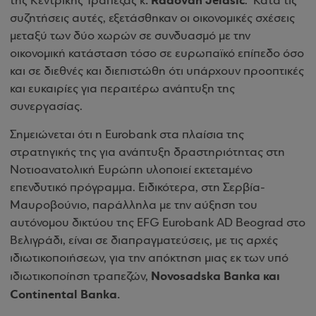
. Radovan Jelasic
της Κεντρικής Τράπεζας κ
. Κατά τις
συζητήσεις αυτές, εξετάσθηκαν οι οικονομικές σχέσεις
μεταξύ των δύο χωρών σε συνδυασμό με την
οικονομική κατάσταση τόσο σε ευρωπαϊκό επίπεδο όσο
και σε διεθνές και διεπιστώθη ότι υπάρχουν προοπτικές
και ευκαιρίες για περαιτέρω ανάπτυξη της
συνεργασίας
.
Σημειώνεται ότι η Eurobank στα πλαίσια της
στρατηγικής της για ανάπτυξη δραστηριότητας στη
Νοτιοανατολική Ευρώπη υλοποιεί εκτεταμένο
επενδυτικό πρόγραμμα. Ειδικότερα, στη Σερβία-
Μαυροβούνιο, παράλληλα με την αύξηση του
αυτόνομου δικτύου της EFG Eurobank AD Beograd στο
Βελιγράδι, είναι σε διαπραγματεύσεις, με τις αρχές
ιδιωτικοποιήσεων, για την απόκτηση μιας εκ των υπό
Novosadska Banka και
ιδιωτικοποίηση τραπεζών,
Continental Banka.