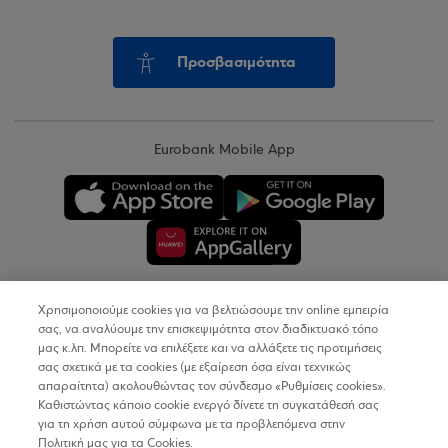
Προσβασιμότητα
Eurobank Mobile App
Χρησιμοποιούμε cookies για να βελτιώσουμε την online εμπειρία
Copyright © 2026
σας, να αναλύουμε την επισκεψιμότητα στον διαδικτυακό τόπο
μας κ.λπ. Μπορείτε να επιλέξετε και να αλλάξετε τις προτιμήσεις
σας σχετικά με τα cookies (με εξαίρεση όσα είναι τεχνικώς
Όροι Χρήσης
απαραίτητα) ακολουθώντας τον σύνδεσμο «Ρυθμίσεις cookies».
Καθιστώντας κάποιο cookie ενεργό δίνετε τη συγκατάθεσή σας
Προσωπικά Δεδομένα στον Διαδικτυακό Τόπο
για τη χρήση αυτού σύμφωνα με τα προβλεπόμενα στην
Πολιτική μας για τα Cookies.