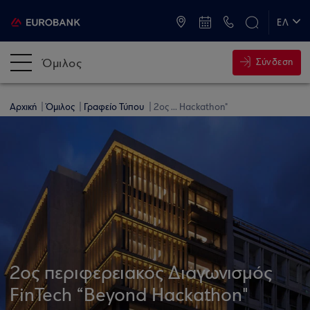
ATM & Καταστήματα
ΕΛ
EN
Όμιλος
Σύνδεση
Αρχική
Όμιλος
Γραφείο Τύπου
2ος ... Hackathon"
2ος περιφερειακός Διαγωνισμός
FinTech “Beyond Hackathon"