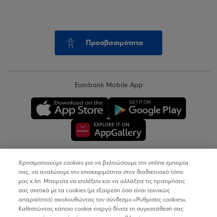
Προσβασιμότητα
Eurobank Mobile App
Χρησιμοποιούμε cookies για να βελτιώσουμε την online εμπειρία
Copyright © 2026
σας, να αναλύουμε την επισκεψιμότητα στον διαδικτυακό τόπο
μας κ.λπ. Μπορείτε να επιλέξετε και να αλλάξετε τις προτιμήσεις
σας σχετικά με τα cookies (με εξαίρεση όσα είναι τεχνικώς
Όροι Χρήσης
απαραίτητα) ακολουθώντας τον σύνδεσμο «Ρυθμίσεις cookies».
Καθιστώντας κάποιο cookie ενεργό δίνετε τη συγκατάθεσή σας
Προσωπικά Δεδομένα στον Διαδικτυακό Τόπο