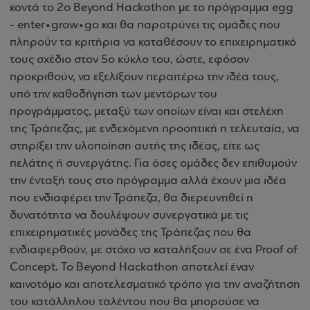
κοντά το 2ο Beyond Hackathon με το πρόγραμμα egg
- enter•grow•go και θα παροτρύνει τις ομάδες που
πληρούν τα κριτήρια να καταθέσουν το επιχειρηματικό
τους σχέδιο στον 5ο κύκλο του, ώστε, εφόσον
προκριθούν, να εξελίξουν περαιτέρω την ιδέα τους,
υπό την καθοδήγηση των μεντόρων του
προγράμματος, μεταξύ των οποίων είναι και στελέχη
της Τράπεζας, με ενδεχόμενη προοπτική η τελευταία, να
στηρίξει την υλοποίηση αυτής της ιδέας, είτε ως
πελάτης ή συνεργάτης. Για όσες ομάδες δεν επιθυμούν
την ένταξή τους στο πρόγραμμα αλλά έχουν μια ιδέα
που ενδιαφέρει την Τράπεζα, θα διερευνηθεί η
δυνατότητα να δουλέψουν συνεργατικά με τις
επιχειρηματικές μονάδες της Τράπεζας που θα
ενδιαφερθούν, με στόχο να καταλήξουν σε ένα Proof of
Concept. Το Βeyond Hackathon αποτελεί έναν
καινοτόμο και αποτελεσματικό τρόπο για την αναζήτηση
του κατάλληλου ταλέντου που θα μπορούσε να