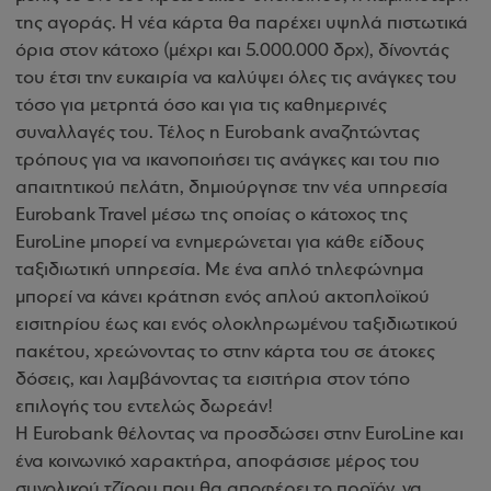
της αγοράς. Η νέα κάρτα θα παρέχει υψηλά πιστωτικά
όρια στον κάτοχο (μέχρι και 5.000.000 δρχ), δίνοντάς
του έτσι την ευκαιρία να καλύψει όλες τις ανάγκες του
τόσο για μετρητά όσο και για τις καθημερινές
συναλλαγές του. Τέλος η Eurobank αναζητώντας
τρόπους για να ικανοποιήσει τις ανάγκες και του πιο
απαιτητικού πελάτη, δημιούργησε την νέα υπηρεσία
Eurobank Travel μέσω της οποίας ο κάτοχος της
EuroLine μπορεί να ενημερώνεται για κάθε είδους
ταξιδιωτική υπηρεσία. Με ένα απλό τηλεφώνημα
μπορεί να κάνει κράτηση ενός απλού ακτοπλοϊκού
εισιτηρίου έως και ενός ολοκληρωμένου ταξιδιωτικού
πακέτου, χρεώνοντας το στην κάρτα του σε άτοκες
δόσεις, και λαμβάνοντας τα εισιτήρια στον τόπο
επιλογής του εντελώς δωρεάν!
Η Eurobank θέλοντας να προσδώσει στην EuroLine και
ένα κοινωνικό χαρακτήρα, αποφάσισε μέρος του
συνολικού τζίρου που θα αποφέρει το προϊόν, να