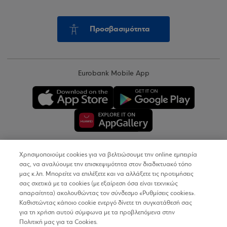
Προσβασιμότητα
Eurobank Mobile App
Χρησιμοποιούμε cookies για να βελτιώσουμε την online εμπειρία
Copyright © 2026
σας, να αναλύουμε την επισκεψιμότητα στον διαδικτυακό τόπο
μας κ.λπ. Μπορείτε να επιλέξετε και να αλλάξετε τις προτιμήσεις
σας σχετικά με τα cookies (με εξαίρεση όσα είναι τεχνικώς
Όροι Χρήσης
απαραίτητα) ακολουθώντας τον σύνδεσμο «Ρυθμίσεις cookies».
Καθιστώντας κάποιο cookie ενεργό δίνετε τη συγκατάθεσή σας
Προσωπικά Δεδομένα στον Διαδικτυακό Τόπο
για τη χρήση αυτού σύμφωνα με τα προβλεπόμενα στην
Πολιτική μας για τα Cookies.