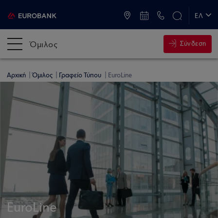
ATM & Καταστήματα
ΕΛ
EN
Όμιλος
Σύνδεση
Αρχική
Όμιλος
Γραφείο Τύπου
EuroLine
EuroLine