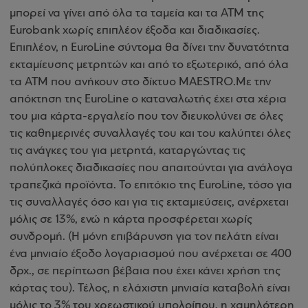
μπορεί να γίνει από όλα τα ταμεία και τα ATM της
Eurobank χωρίς επιπλέον έξοδα και διαδικασίες.
Επιπλέον, η EuroLine σύντομα θα δίνει την δυνατότητα
εκταμίευσης μετρητών και από το εξωτερικό, από όλα
τα ATM που ανήκουν στο δίκτυο MAESTRO.Με την
απόκτηση της EuroLine ο καταναλωτής έχει στα χέρια
του μια κάρτα-εργαλείο που τον διευκολύνει σε όλες
τις καθημερινές συναλλαγές του και του καλύπτει όλες
τις ανάγκες του για μετρητά, καταργώντας τις
πολύπλοκες διαδικασίες που απαιτούνται για ανάλογα
τραπεζικά προϊόντα. Το επιτόκιο της EuroLine, τόσο για
τις συναλλαγές όσο και για τις εκταμιεύσεις, ανέρχεται
μόλις σε 13%, ενώ η κάρτα προσφέρεται χωρίς
συνδρομή. (Η μόνη επιβάρυνση για τον πελάτη είναι
ένα μηνιαίο έξοδο λογαριασμού που ανέρχεται σε 400
δρχ., σε περίπτωση βέβαια που έχει κάνει χρήση της
κάρτας του). Τέλος, η ελάχιστη μηνιαία καταβολή είναι
μόλις το 3% του χρεωστικού υπολοίπου, η χαμηλότερη