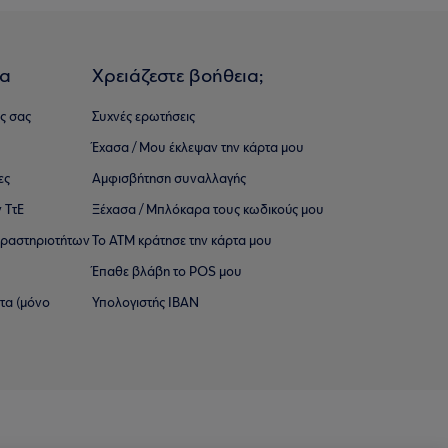
ια
Χρειάζεστε βοήθεια;
ς σας
Συχνές ερωτήσεις
Έχασα / Μου έκλεψαν την κάρτα μου
ες
Αμφισβήτηση συναλλαγής
 ΤτΕ
Ξέχασα / Μπλόκαρα τους κωδικούς μου
 ∆ραστηριοτήτων
Το ΑΤΜ κράτησε την κάρτα μου
Έπαθε βλάβη το POS μου
ατα (μόνο
Υπολογιστής IBAN