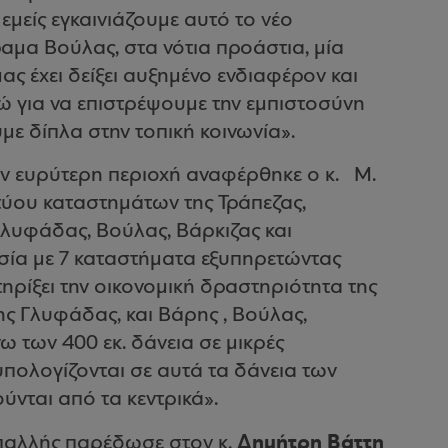
 εμείς εγκαινιάζουμε αυτό το νέο
μα Βούλας, στα νότια προάστια, μία
ας έχει δείξει αυξημένο ενδιαφέρον και
ώ για να επιστρέψουμε την εμπιστοσύνη
με δίπλα στην τοπική κοινωνία».
ην ευρύτερη περιοχή αναφέρθηκε ο κ. Μ.
τύου καταστημάτων της Τράπεζας,
 Γλυφάδας, Βούλας, Βάρκιζας και
σία με 7 καταστήματα εξυπηρετώντας
ηρίξει την οικονομική δραστηριότητα της
ς Γλυφάδας, και Βάρης , Βούλας,
 των 400 εκ. δάνεια σε μικρές
νυπολογίζονται σε αυτά τα δάνεια των
νται από τα κεντρικά».
Δημήτρη Βάττη
 Μπαλλής παρέδωσε στον κ.