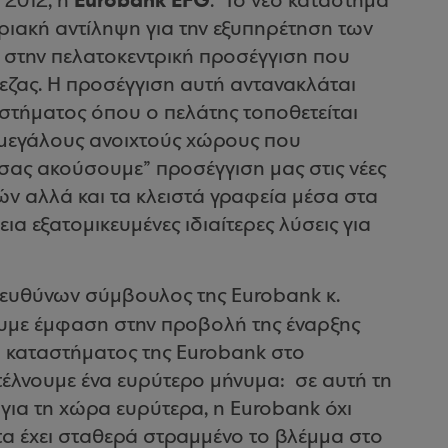
Eurobank
EFG
 2012, η
.
Το νέο κατάστημα
ριακή αντίληψη για την εξυπηρέτηση των
 στην πελατοκεντρική προσέγγιση που
εζας. Η προσέγγιση αυτή αντανακλάται
στήματος όπου ο πελάτης τοποθετείται
ε μεγάλους ανοιχτούς χώρους που
 σας ακούσουμε” προσέγγιση μας στις νέες
τών αλλά και τα κλειστά γραφεία μέσα στα
α εξατομικευμένες ιδιαίτερες λύσεις για
διευθύνων σύμβουλος της
Eurobank
κ.
υμε έμφαση στην προβολή της έναρξης
υ καταστήματος της
Eurobank
στο
έλνουμε ένα ευρύτερο μήνυμα:
σε αυτή τη
 για τη χώρα ευρύτερα, η
Eurobank
όχι
τα έχει σταθερά στραμμένο το βλέμμα στο