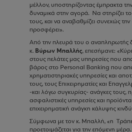
μέλλον, υποστηρίζοντας έμπρακτα την
δυναμικά στην αγορά.
N
α στηρίζει τ
τους, και να αναβαθμίζει συνεχώς τη
προσφέρει».
Από την πλευρά του ο αναπληρωτής
Βύρων Μπαλλής
κ.
, επεσήμανε: «Κύρ
στους πελάτες μας υπηρεσίες που απα
βάρος στο
Personal
Banking
που απα
χρηματιστηριακές υπηρεσίες και απο
τους, τους Επιχειρηματίες και Επαγγε
-και λόγω συγκυρίας- ανάγκες τους, 
ασφαλιστικές υπηρεσίες και προϊόντα 
επιχειρηματική ανάγκη κάλυψης κινδύ
Σύμφωνα με τον κ. Μπαλλή, «η
T
ράπε
προετοιμάζεται για την επόμενη μέρα.