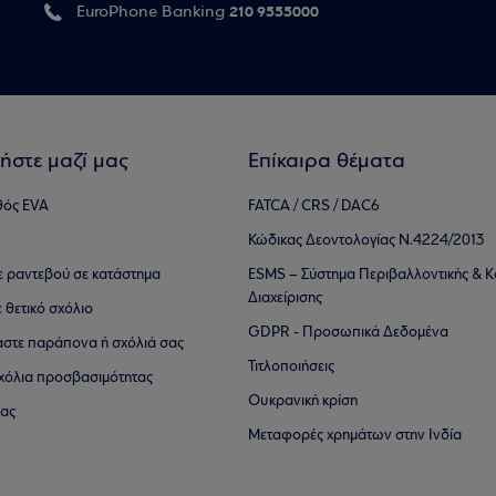
210 9555000
EuroPhone Banking
ήστε μαζί μας
Επίκαιρα θέματα
θός EVA
FATCA / CRS / DAC6
Κώδικας Δεοντολογίας Ν.4224/2013
τε ραντεβού σε κατάστημα
ESMS – Σύστημα Περιβαλλοντικής & Κ
Διαχείρισης
ε θετικό σχόλιο
GDPR - Προσωπικά Δεδομένα
αστε παράπονα ή σχόλιά σας
Τιτλοποιήσεις
 σχόλια προσβασιμότητας
Ουκρανική κρίση
ίας
Μεταφορές χρημάτων στην Ινδία