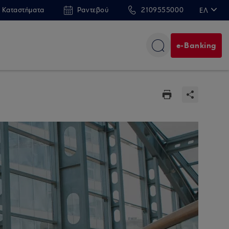
 Καταστήματα
Ραντεβού
2109555000
ΕΛ
EN
e-Banking