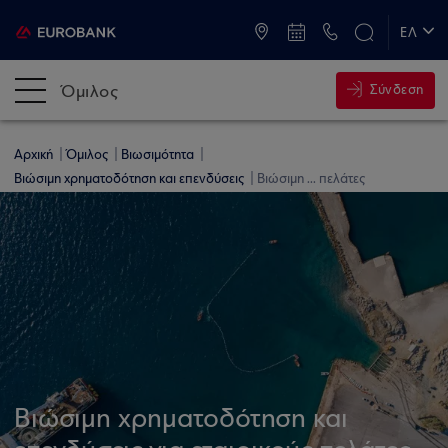
ATM & Καταστήματα
ΕΛ
EN
Όμιλος
Σύνδεση
Αρχική
Όμιλος
Βιωσιμότητα
Βιώσιμη χρηματοδότηση και επενδύσεις
Βιώσιμη ... πελάτες
Βιώσιμη χρηματοδότηση και