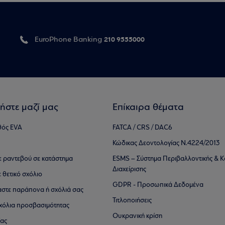
210 9555000
EuroPhone Banking
ήστε μαζί μας
Επίκαιρα θέματα
θός EVA
FATCA / CRS / DAC6
Κώδικας Δεοντολογίας Ν.4224/2013
τε ραντεβού σε κατάστημα
ESMS – Σύστημα Περιβαλλοντικής & Κ
Διαχείρισης
ε θετικό σχόλιο
GDPR - Προσωπικά Δεδομένα
αστε παράπονα ή σχόλιά σας
Τιτλοποιήσεις
 σχόλια προσβασιμότητας
Ουκρανική κρίση
ίας