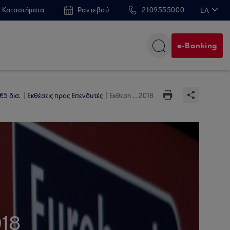
 Καταστήματα
Ραντεβού
2109555000
ΕΛ
EN
e-Banking
€5 δισ.
Εκθέσεις προς Επενδυτές
Έκθεση ... 2018
018