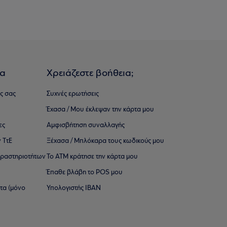
ια
Χρειάζεστε βοήθεια;
ς σας
Συχνές ερωτήσεις
Έχασα / Μου έκλεψαν την κάρτα μου
ες
Αμφισβήτηση συναλλαγής
 ΤτΕ
Ξέχασα / Μπλόκαρα τους κωδικούς μου
 ∆ραστηριοτήτων
Το ΑΤΜ κράτησε την κάρτα μου
Έπαθε βλάβη το POS μου
ατα (μόνο
Υπολογιστής IBAN