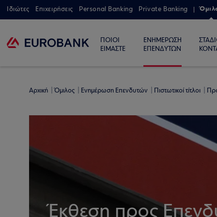
Όμιλ
Ιδιώτες
Επιχειρήσεις
Personal Banking
Private Banking
ΠΟΙΟΙ
ΕΝΗΜΕΡΩΣΗ
ΣΤΑΔ
ΕΙΜΑΣΤΕ
ΕΠΕΝΔΥΤΩΝ
ΚΟΝΤ
Αρχική
Όμιλος
Ενημέρωση Επενδυτών
Πιστωτικοί τίτλοι
Πρ
Έκθεση προς Επενδ