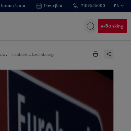
 Καταστήματα
Ραντεβού
2109555000
ΕΛ
EN
e-Banking
ρειών
Eurobank ... Luxembourg