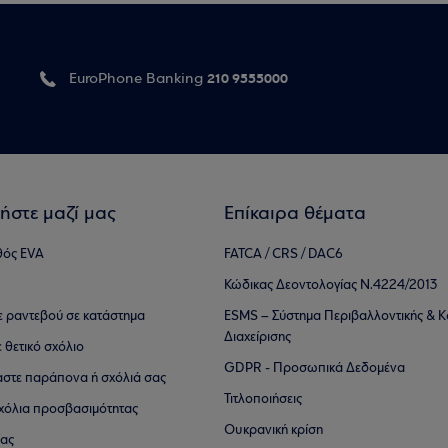
210 9555000
EuroPhone Banking
ήστε μαζί μας
Επίκαιρα θέματα
θός EVA
FATCA / CRS / DAC6
Κώδικας Δεοντολογίας Ν.4224/2013
τε ραντεβού σε κατάστημα
ESMS – Σύστημα Περιβαλλοντικής & Κ
Διαχείρισης
ε θετικό σχόλιο
GDPR - Προσωπικά Δεδομένα
αστε παράπονα ή σχόλιά σας
Τιτλοποιήσεις
 σχόλια προσβασιμότητας
Ουκρανική κρίση
ίας