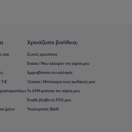
ια
Χρειάζεστε βοήθεια;
ς σας
Συχνές ερωτήσεις
Έχασα / Μου έκλεψαν την κάρτα μου
ες
Αμφισβήτηση συναλλαγής
 ΤτΕ
Ξέχασα / Μπλόκαρα τους κωδικούς μου
 ∆ραστηριοτήτων
Το ΑΤΜ κράτησε την κάρτα μου
Έπαθε βλάβη το POS μου
ατα (μόνο
Υπολογιστής IBAN