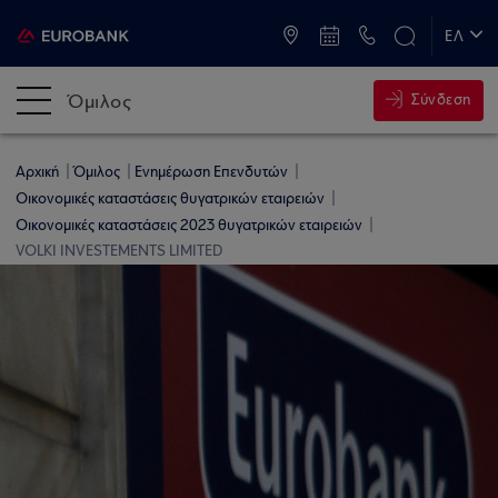
ATM & Καταστήματα
ΕΛ
EN
Όμιλος
Σύνδεση
Αρχική
Όμιλος
Ενημέρωση Επενδυτών
Οικονομικές καταστάσεις θυγατρικών εταιρειών
Οικονομικές καταστάσεις 2023 θυγατρικών εταιρειών
VOLKI INVESTEMENTS LIMITED