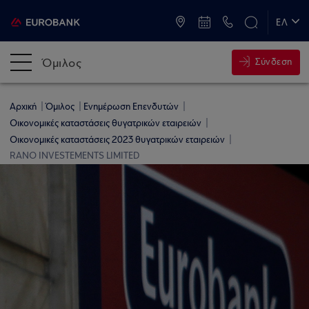
ATM & Καταστήματα
ΕΛ
EN
Όμιλος
Σύνδεση
Αρχική
Όμιλος
Ενημέρωση Επενδυτών
Οικονομικές καταστάσεις θυγατρικών εταιρειών
Οικονομικές καταστάσεις 2023 θυγατρικών εταιρειών
RANO INVESTEMENTS LIMITED