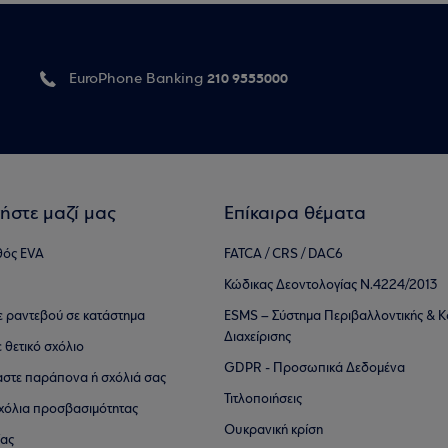
210 9555000
EuroPhone Banking
ήστε μαζί μας
Επίκαιρα θέματα
θός EVA
FATCA / CRS / DAC6
Κώδικας Δεοντολογίας Ν.4224/2013
τε ραντεβού σε κατάστημα
ESMS – Σύστημα Περιβαλλοντικής & Κ
Διαχείρισης
ε θετικό σχόλιο
GDPR - Προσωπικά Δεδομένα
αστε παράπονα ή σχόλιά σας
Τιτλοποιήσεις
 σχόλια προσβασιμότητας
Ουκρανική κρίση
ίας