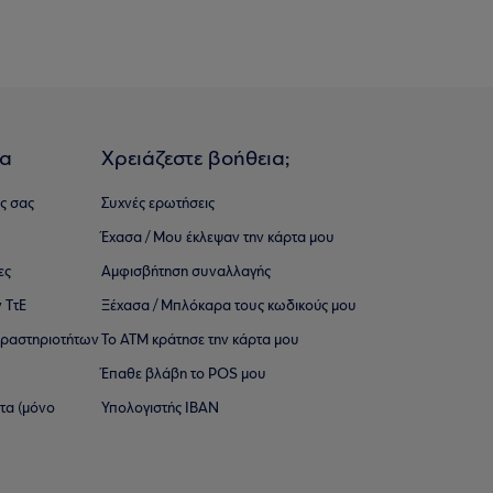
ια
Χρειάζεστε βοήθεια;
ς σας
Συχνές ερωτήσεις
Έχασα / Μου έκλεψαν την κάρτα μου
ες
Αμφισβήτηση συναλλαγής
 ΤτΕ
Ξέχασα / Μπλόκαρα τους κωδικούς μου
 ∆ραστηριοτήτων
Το ΑΤΜ κράτησε την κάρτα μου
Έπαθε βλάβη το POS μου
ατα (μόνο
Υπολογιστής IBAN