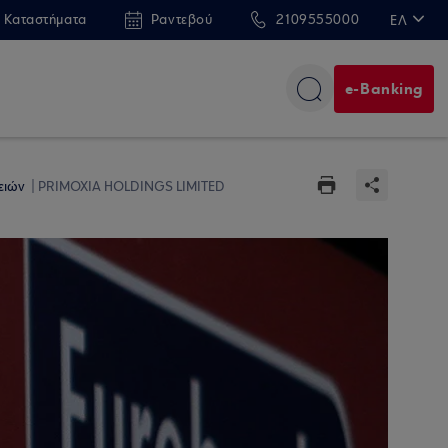
 Καταστήματα
Ραντεβού
2109555000
ΕΛ
EN
e-Banking
ειών
PRIMOXIA HOLDINGS LIMITED