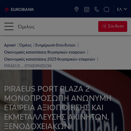
ATM & Καταστήματα
ΕΛ
EN
Όμιλος
Σύνδεση
Αρχική
Όμιλος
Ενημέρωση Επενδυτών
Οικονομικές καταστάσεις θυγατρικών εταιρειών
Οικονομικές καταστάσεις 2023 θυγατρικών εταιρειών
PIRAEUS ... ΕΠΙΧΕΙΡΗΣΕΩΝ
PIRAEUS PORT PLAZA 2
ΜΟΝΟΠΡΟΣΩΠΗ ΑΝΩΝΥΜΗ
ΕΤΑΙΡΕΙΑ ΑΞΙΟΠΟΙΗΣΗΣ ΚΑΙ
ΕΚΜΕΤΑΛΛΕΥΣΗΣ ΑΚΙΝΗΤΩΝ,
ΞΕΝΟΔΟΧΕΙΑΚΩΝ