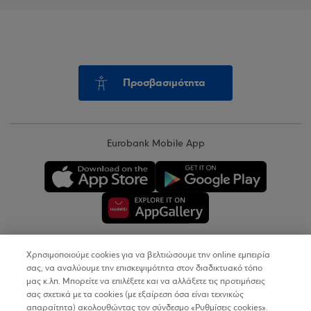
Προσβασιμότητα
Eurobank Mobile App
Χρησιμοποιούμε cookies για να βελτιώσουμε την online εμπειρία
Copyright © 2026
σας, να αναλύουμε την επισκεψιμότητα στον διαδικτυακό τόπο
μας κ.λπ. Μπορείτε να επιλέξετε και να αλλάξετε τις προτιμήσεις
σας σχετικά με τα cookies (με εξαίρεση όσα είναι τεχνικώς
Όροι Χρήσης
απαραίτητα) ακολουθώντας τον σύνδεσμο «Ρυθμίσεις cookies».