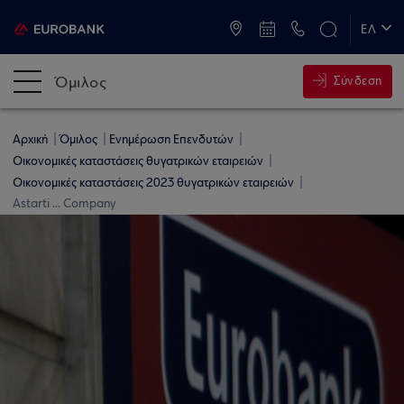
ATM & Καταστήματα
ΕΛ
EN
Όμιλος
Σύνδεση
Αρχική
Όμιλος
Ενημέρωση Επενδυτών
Οικονομικές καταστάσεις θυγατρικών εταιρειών
Οικονομικές καταστάσεις 2023 θυγατρικών εταιρειών
Astarti ... Company