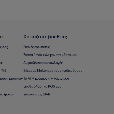
ια
Χρειάζεστε βοήθεια;
ς σας
Συχνές ερωτήσεις
Έχασα / Μου έκλεψαν την κάρτα μου
ες
Αμφισβήτηση συναλλαγής
 ΤτΕ
Ξέχασα / Μπλόκαρα τους κωδικούς μου
 ∆ραστηριοτήτων
Το ΑΤΜ κράτησε την κάρτα μου
Έπαθε βλάβη το POS μου
ατα (μόνο
Υπολογιστής IBAN