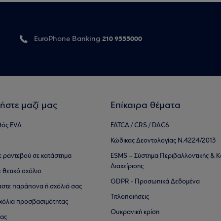
210 9555000
EuroPhone Banking
ήστε μαζί μας
Επίκαιρα θέματα
θός EVA
FATCA / CRS / DAC6
Κώδικας Δεοντολογίας Ν.4224/2013
τε ραντεβού σε κατάστημα
ESMS – Σύστημα Περιβαλλοντικής & Κ
Διαχείρισης
ε θετικό σχόλιο
GDPR - Προσωπικά Δεδομένα
αστε παράπονα ή σχόλιά σας
Τιτλοποιήσεις
 σχόλια προσβασιμότητας
Ουκρανική κρίση
ίας