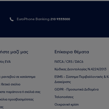
210 9555000
EuroPhone Banking
ήστε μαζί μας
Επίκαιρα θέματα
θός EVA
FATCA / CRS / DAC6
Κώδικας Δεοντολογίας Ν.4224/2013
τε ραντεβού σε κατάστημα
ESMS – Σύστημα Περιβαλλοντικής & Κ
Διαχείρισης
ε θετικό σχόλιο
GDPR - Προσωπικά Δεδομένα
αστε παράπονα ή σχόλιά σας
Τιτλοποιήσεις
 σχόλια προσβασιμότητας
Ουκρανική κρίση
ίας