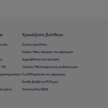
ια
Χρειάζεστε βοήθεια;
ς σας
Συχνές ερωτήσεις
Έχασα / Μου έκλεψαν την κάρτα μου
ες
Αμφισβήτηση συναλλαγής
 ΤτΕ
Ξέχασα / Μπλόκαρα τους κωδικούς μου
 ∆ραστηριοτήτων
Το ΑΤΜ κράτησε την κάρτα μου
Έπαθε βλάβη το POS μου
ατα (μόνο
Υπολογιστής IBAN