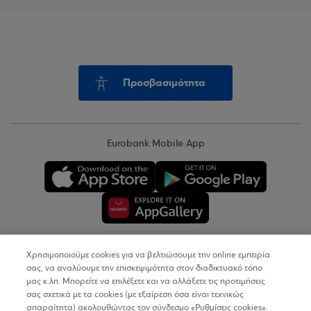
Προσβασιμότητα
Eurobank Mobile App
Χρησιμοποιούμε cookies για να βελτιώσουμε την online εμπειρία
Copyright © 2026
σας, να αναλύουμε την επισκεψιμότητα στον διαδικτυακό τόπο
μας κ.λπ. Μπορείτε να επιλέξετε και να αλλάξετε τις προτιμήσεις
σας σχετικά με τα cookies (με εξαίρεση όσα είναι τεχνικώς
Όροι Χρήσης
απαραίτητα) ακολουθώντας τον σύνδεσμο «Ρυθμίσεις cookies».