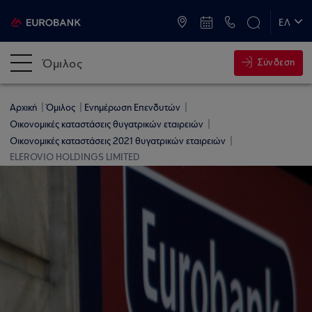
ATM & Καταστήματα
ΕΛ
EN
Όμιλος
Σύνδεση
Αρχική
Όμιλος
Ενημέρωση Επενδυτών
Οικονομικές καταστάσεις θυγατρικών εταιρειών
Οικονομικές καταστάσεις 2021 θυγατρικών εταιρειών
ELEROVIO HOLDINGS LIMITED