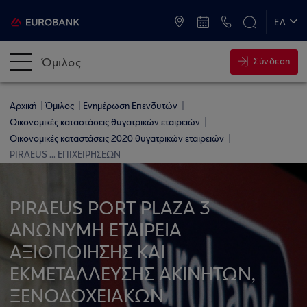
ATM & Καταστήματα
ΕΛ
EN
Όμιλος
Σύνδεση
Αρχική
Όμιλος
Ενημέρωση Επενδυτών
Οικονομικές καταστάσεις θυγατρικών εταιρειών
Οικονομικές καταστάσεις 2020 θυγατρικών εταιρειών
PIRAEUS ... ΕΠΙΧΕΙΡΗΣΕΩΝ
PIRAEUS PORT PLAZA 3
ΑΝΩΝΥΜΗ ΕΤΑΙΡΕΙΑ
ΑΞΙΟΠΟΙΗΣΗΣ ΚΑΙ
ΕΚΜΕΤΑΛΛΕΥΣΗΣ ΑΚΙΝΗΤΩΝ,
ΞΕΝΟΔΟΧΕΙΑΚΩΝ