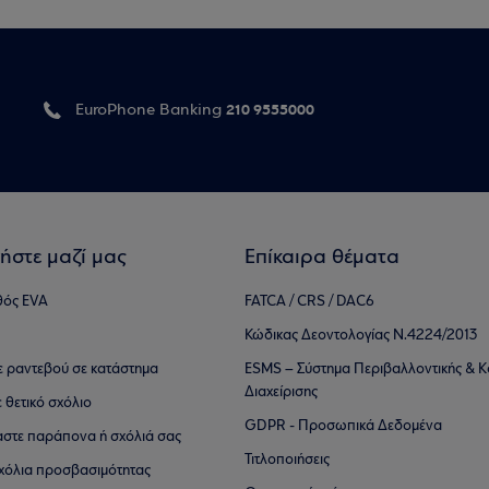
210 9555000
EuroPhone Banking
ήστε μαζί μας
Επίκαιρα θέματα
θός EVA
FATCA / CRS / DAC6
Κώδικας Δεοντολογίας Ν.4224/2013
τε ραντεβού σε κατάστημα
ESMS – Σύστημα Περιβαλλοντικής & Κ
Διαχείρισης
ε θετικό σχόλιο
GDPR - Προσωπικά Δεδομένα
αστε παράπονα ή σχόλιά σας
Τιτλοποιήσεις
 σχόλια προσβασιμότητας