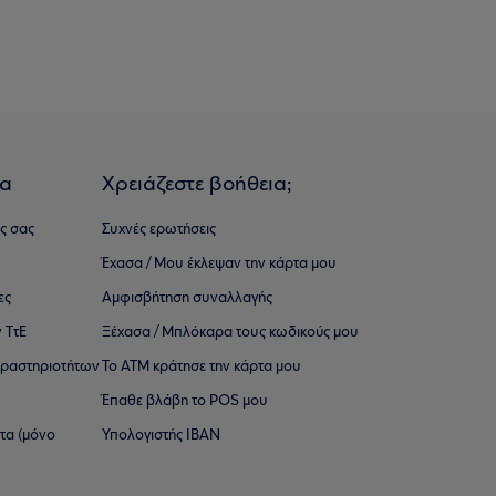
ια
Χρειάζεστε βοήθεια;
ς σας
Συχνές ερωτήσεις
Έχασα / Μου έκλεψαν την κάρτα μου
ες
Αμφισβήτηση συναλλαγής
 ΤτΕ
Ξέχασα / Μπλόκαρα τους κωδικούς μου
 ∆ραστηριοτήτων
Το ΑΤΜ κράτησε την κάρτα μου
Έπαθε βλάβη το POS μου
ατα (μόνο
Υπολογιστής IBAN