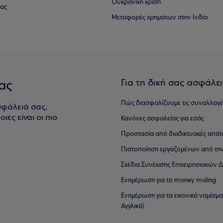
Ουκρανική κρίση
ίας
Μεταφορές χρημάτων στην Ινδία
Για τη δική σας ασφάλε
ας
Πώς διασφαλίζουμε τις συναλλαγέ
σφάλειά σας,
ιες είναι οι πιο
Κανόνες ασφαλείας για εσάς
Προστασία από διαδικτυακές απάτ
Πιστοποίηση εργαζομένων από την
Σχέδια Συνέχισης Επιχειρησιακών
Ενημέρωση για το money muling
Ενημέρωση για τα εικονικά νομίσμ
Αγγλικά)