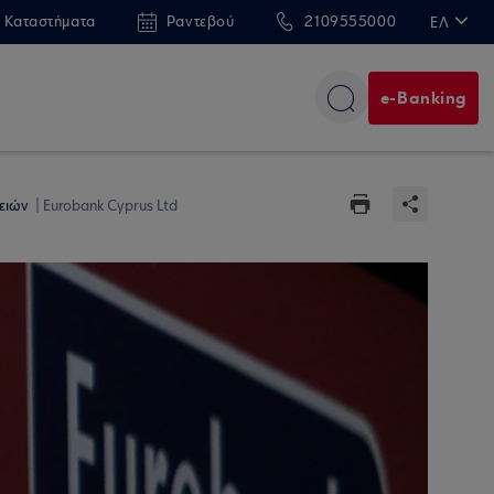
 Καταστήματα
Ραντεβού
2109555000
ΕΛ
EN
e-Banking
ρειών
Eurobank Cyprus Ltd