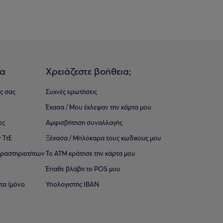
ια
Χρειάζεστε βοήθεια;
ς σας
Συχνές ερωτήσεις
Έχασα / Μου έκλεψαν την κάρτα μου
ες
Αμφισβήτηση συναλλαγής
 ΤτΕ
Ξέχασα / Μπλόκαρα τους κωδικούς μου
 ∆ραστηριοτήτων
Το ΑΤΜ κράτησε την κάρτα μου
Έπαθε βλάβη το POS μου
ατα (μόνο
Υπολογιστής IBAN