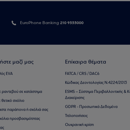
210 9555000
EuroPhone Banking
ήστε μαζί μας
Επίκαιρα θέματα
θός EVA
FATCA / CRS / DAC6
Κώδικας Δεοντολογίας Ν.4224/2013
τε ραντεβού σε κατάστημα
ESMS – Σύστημα Περιβαλλοντικής & Κ
Διαχείρισης
ε θετικό σχόλιο
GDPR - Προσωπικά Δεδομένα
αστε παράπονα ή σχόλιά σας
Τιτλοποιήσεις
 σχόλια προσβασιμότητας
Ουκρανική κρίση
ίας