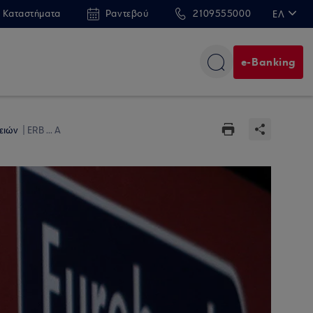
 Καταστήματα
Ραντεβού
2109555000
ΕΛ
EN
e-Banking
ρειών
ERB ... A