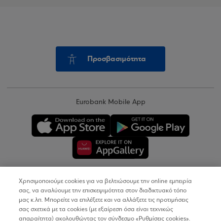
Προσβασιμότητα
Eurobank Mobile App
Χρησιμοποιούμε cookies για να βελτιώσουμε την online εμπειρία
Copyright © 2026
σας, να αναλύουμε την επισκεψιμότητα στον διαδικτυακό τόπο
μας κ.λπ. Μπορείτε να επιλέξετε και να αλλάξετε τις προτιμήσεις
σας σχετικά με τα cookies (με εξαίρεση όσα είναι τεχνικώς
Όροι Χρήσης
απαραίτητα) ακολουθώντας τον σύνδεσμο «Ρυθμίσεις cookies».