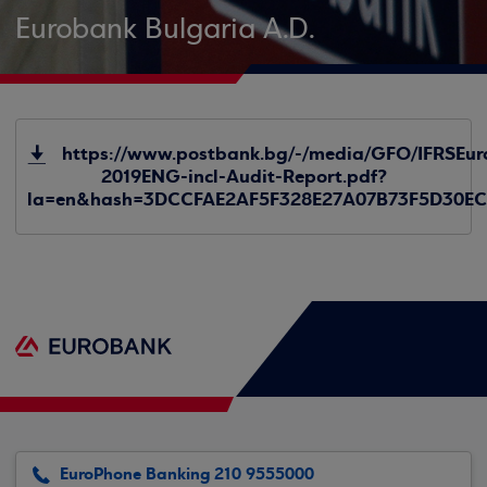
Eurobank Bulgaria A.D.
https://www.postbank.bg/-/media/GFO/IFRSEu
2019ENG-incl-Audit-Report.pdf?
la=en&hash=3DCCFAE2AF5F328E27A07B73F5D30E
EuroPhone Banking 210 9555000