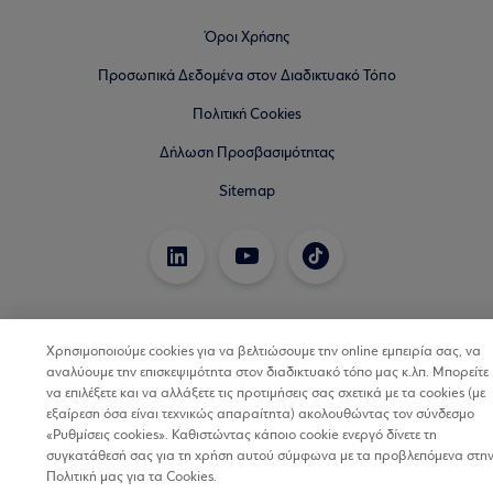
Όροι Χρήσης
Προσωπικά Δεδομένα στον Διαδικτυακό Τόπο
Πολιτική Cookies
Δήλωση Προσβασιμότητας
Sitemap
Χρησιμοποιούμε cookies για να βελτιώσουμε την online εμπειρία σας, να
αναλύουμε την επισκεψιμότητα στον διαδικτυακό τόπο μας κ.λπ. Μπορείτε
να επιλέξετε και να αλλάξετε τις προτιμήσεις σας σχετικά με τα cookies (με
εξαίρεση όσα είναι τεχνικώς απαραίτητα) ακολουθώντας τον σύνδεσμο
«Ρυθμίσεις cookies». Καθιστώντας κάποιο cookie ενεργό δίνετε τη
συγκατάθεσή σας για τη χρήση αυτού σύμφωνα με τα προβλεπόμενα στη
Πολιτική μας για τα Cookies.