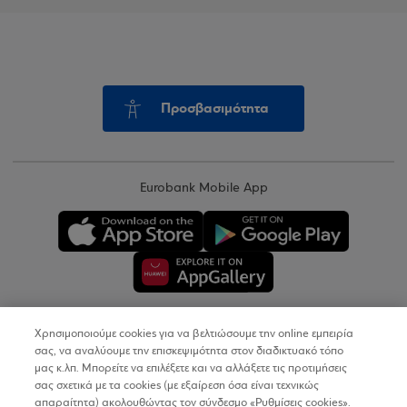
Προσβασιμότητα
Eurobank Mobile App
Χρησιμοποιούμε cookies για να βελτιώσουμε την online εμπειρία
Copyright © 2026
σας, να αναλύουμε την επισκεψιμότητα στον διαδικτυακό τόπο
μας κ.λπ. Μπορείτε να επιλέξετε και να αλλάξετε τις προτιμήσεις
σας σχετικά με τα cookies (με εξαίρεση όσα είναι τεχνικώς
Όροι Χρήσης
απαραίτητα) ακολουθώντας τον σύνδεσμο «Ρυθμίσεις cookies».