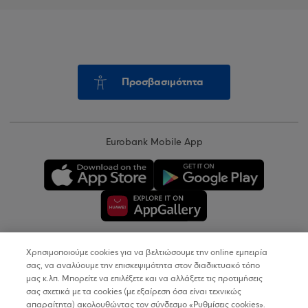
Προσβασιμότητα
Eurobank Mobile App
Χρησιμοποιούμε cookies για να βελτιώσουμε την online εμπειρία
Copyright © 2026
σας, να αναλύουμε την επισκεψιμότητα στον διαδικτυακό τόπο
μας κ.λπ. Μπορείτε να επιλέξετε και να αλλάξετε τις προτιμήσεις
σας σχετικά με τα cookies (με εξαίρεση όσα είναι τεχνικώς
Όροι Χρήσης
απαραίτητα) ακολουθώντας τον σύνδεσμο «Ρυθμίσεις cookies».