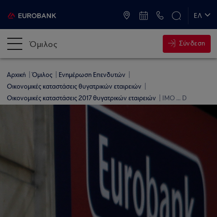
ATM & Καταστήματα
ΕΛ
EN
Όμιλος
Σύνδεση
Αρχική
Όμιλος
Ενημέρωση Επενδυτών
Οικονομικές καταστάσεις θυγατρικών εταιρειών
Οικονομικές καταστάσεις 2017 θυγατρικών εταιρειών
IMO ... D