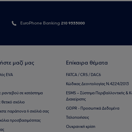
210 9555000
EuroPhone Banking
ήστε μαζί μας
Επίκαιρα θέματα
θός EVA
FATCA / CRS / DAC6
Κώδικας Δεοντολογίας Ν.4224/2013
τε ραντεβού σε κατάστημα
ESMS – Σύστημα Περιβαλλοντικής & Κ
Διαχείρισης
ε θετικό σχόλιο
GDPR - Προσωπικά Δεδομένα
αστε παράπονα ή σχόλιά σας
Τιτλοποιήσεις
 σχόλια προσβασιμότητας
Ουκρανική κρίση
ίας