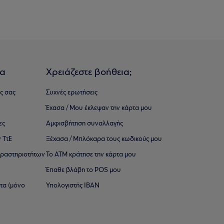
ια
Χρειάζεστε βοήθεια;
ς σας
Συχνές ερωτήσεις
Έχασα / Μου έκλεψαν την κάρτα μου
ες
Αμφισβήτηση συναλλαγής
 ΤτΕ
Ξέχασα / Μπλόκαρα τους κωδικούς μου
 ∆ραστηριοτήτων
Το ΑΤΜ κράτησε την κάρτα μου
Έπαθε βλάβη το POS μου
ατα (μόνο
Υπολογιστής IBAN