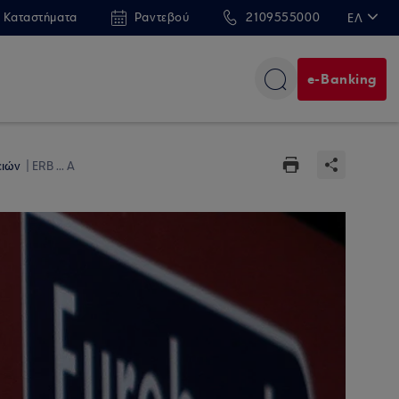
 Καταστήματα
Ραντεβού
2109555000
ΕΛ
EN
e-Banking
ειών
ERB ... A