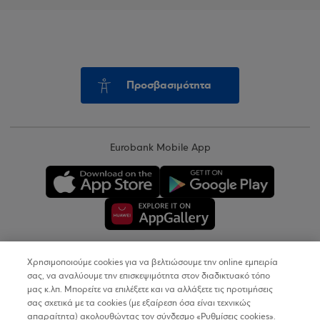
Προσβασιμότητα
Eurobank Mobile App
Χρησιμοποιούμε cookies για να βελτιώσουμε την online εμπειρία
Copyright © 2026
σας, να αναλύουμε την επισκεψιμότητα στον διαδικτυακό τόπο
μας κ.λπ. Μπορείτε να επιλέξετε και να αλλάξετε τις προτιμήσεις
σας σχετικά με τα cookies (με εξαίρεση όσα είναι τεχνικώς
Όροι Χρήσης
απαραίτητα) ακολουθώντας τον σύνδεσμο «Ρυθμίσεις cookies».