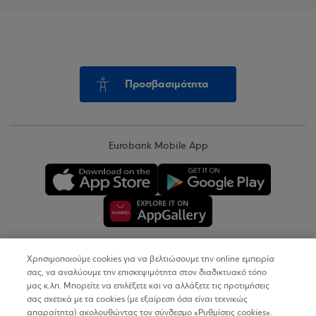
Προσβασιμότητα
Eurobank Mobile App
Χρησιμοποιούμε cookies για να βελτιώσουμε την online εμπειρία
Copyright © 2026
σας, να αναλύουμε την επισκεψιμότητα στον διαδικτυακό τόπο
μας κ.λπ. Μπορείτε να επιλέξετε και να αλλάξετε τις προτιμήσεις
σας σχετικά με τα cookies (με εξαίρεση όσα είναι τεχνικώς
Όροι Χρήσης
απαραίτητα) ακολουθώντας τον σύνδεσμο «Ρυθμίσεις cookies».