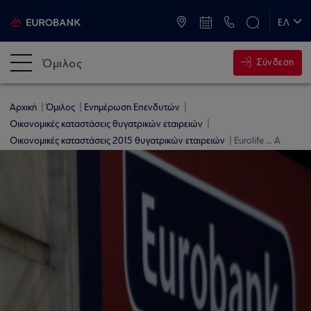
ATM & Καταστήματα
ΕΛ
EN
Όμιλος
Σύνδεση
Αρχική
Όμιλος
Ενημέρωση Επενδυτών
Οικονομικές καταστάσεις θυγατρικών εταιρειών
Οικονομικές καταστάσεις 2015 θυγατρικών εταιρειών
Eurolife ... A