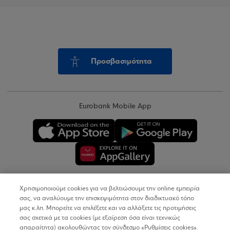
Προσβασιμότητα
Eurobank Mobile App
Χρησιμοποιούμε cookies για να βελτιώσουμε την online εμπειρία
Copyright © 2026
σας, να αναλύουμε την επισκεψιμότητα στον διαδικτυακό τόπο
μας κ.λπ. Μπορείτε να επιλέξετε και να αλλάξετε τις προτιμήσεις
σας σχετικά με τα cookies (με εξαίρεση όσα είναι τεχνικώς
Όροι Χρήσης
απαραίτητα) ακολουθώντας τον σύνδεσμο «Ρυθμίσεις cookies».