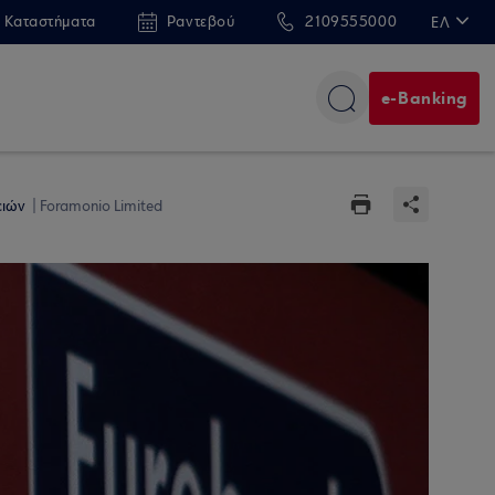
 Καταστήματα
Ραντεβού
2109555000
ΕΛ
EN
e-Banking
ειών
Foramonio Limited