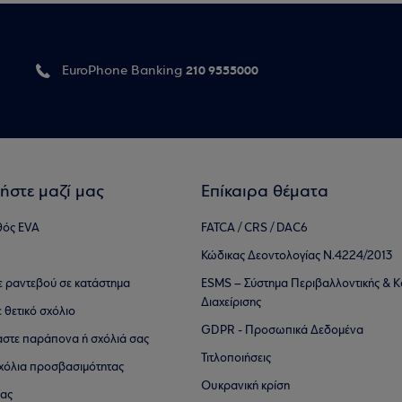
210 9555000
EuroPhone Banking
ήστε μαζί μας
Επίκαιρα θέματα
θός EVA
FATCA / CRS / DAC6
Κώδικας Δεοντολογίας Ν.4224/2013
τε ραντεβού σε κατάστημα
ESMS – Σύστημα Περιβαλλοντικής & Κ
Διαχείρισης
ε θετικό σχόλιο
GDPR - Προσωπικά Δεδομένα
αστε παράπονα ή σχόλιά σας
Τιτλοποιήσεις
 σχόλια προσβασιμότητας
Ουκρανική κρίση
ίας