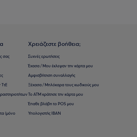
ια
Χρειάζεστε βοήθεια;
ς σας
Συχνές ερωτήσεις
Έχασα / Μου έκλεψαν την κάρτα μου
ες
Αμφισβήτηση συναλλαγής
 ΤτΕ
Ξέχασα / Μπλόκαρα τους κωδικούς μου
 ∆ραστηριοτήτων
Το ΑΤΜ κράτησε την κάρτα μου
Έπαθε βλάβη το POS μου
ατα (μόνο
Υπολογιστής IBAN