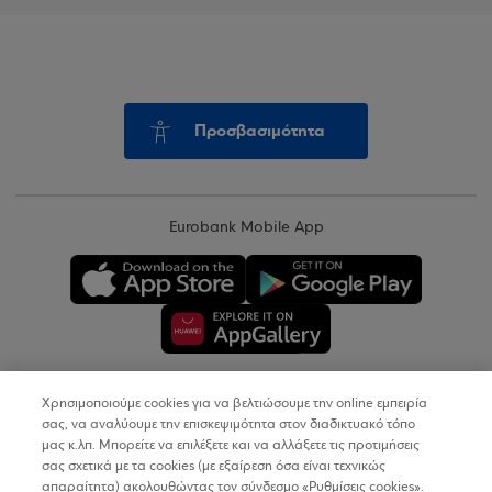
Προσβασιμότητα
Eurobank Mobile App
Χρησιμοποιούμε cookies για να βελτιώσουμε την online εμπειρία
Copyright © 2026
σας, να αναλύουμε την επισκεψιμότητα στον διαδικτυακό τόπο
μας κ.λπ. Μπορείτε να επιλέξετε και να αλλάξετε τις προτιμήσεις
σας σχετικά με τα cookies (με εξαίρεση όσα είναι τεχνικώς
Όροι Χρήσης
απαραίτητα) ακολουθώντας τον σύνδεσμο «Ρυθμίσεις cookies».