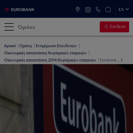
ATM & Καταστήματα
ΕΛ
EN
Όμιλος
Σύνδεση
Αρχική
Όμιλος
Ενημέρωση Επενδυτών
Οικονομικές καταστάσεις θυγατρικών εταιρειών
Οικονομικές καταστάσεις 2014 θυγατρικών εταιρειών
Eurobank ... Ε