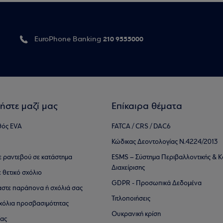
210 9555000
EuroPhone Banking
ήστε μαζί μας
Επίκαιρα θέματα
θός EVA
FATCA / CRS / DAC6
Κώδικας Δεοντολογίας Ν.4224/2013
τε ραντεβού σε κατάστημα
ESMS – Σύστημα Περιβαλλοντικής & Κ
Διαχείρισης
ε θετικό σχόλιο
GDPR - Προσωπικά Δεδομένα
αστε παράπονα ή σχόλιά σας
Τιτλοποιήσεις
 σχόλια προσβασιμότητας
Ουκρανική κρίση
ίας