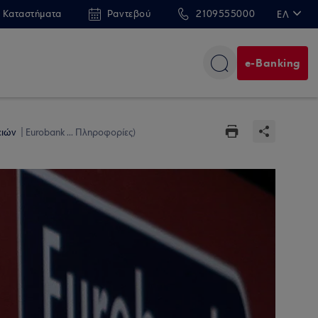
 Καταστήματα
Ραντεβού
2109555000
ΕΛ
EN
e-Banking
ειών
Eurobank ... Πληροφορίες)