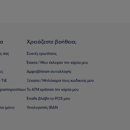
ια
Χρειάζεστε βοήθεια;
ς σας
Συχνές ερωτήσεις
Έχασα / Μου έκλεψαν την κάρτα μου
ες
Αμφισβήτηση συναλλαγής
 ΤτΕ
Ξέχασα / Μπλόκαρα τους κωδικούς μου
 ∆ραστηριοτήτων
Το ΑΤΜ κράτησε την κάρτα μου
Έπαθε βλάβη το POS μου
ατα (μόνο
Υπολογιστής IBAN