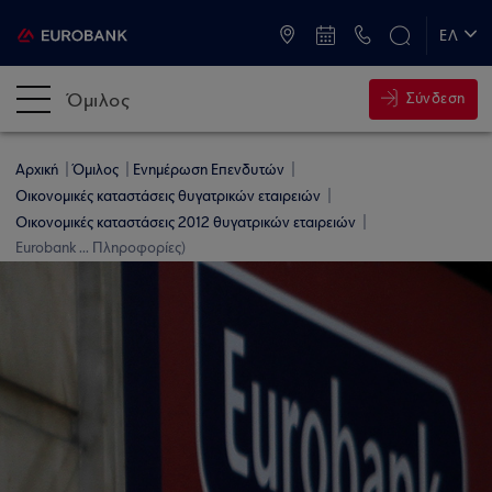
ATM & Καταστήματα
ΕΛ
EN
Όμιλος
Σύνδεση
Αρχική
Όμιλος
Ενημέρωση Επενδυτών
Οικονομικές καταστάσεις θυγατρικών εταιρειών
Οικονομικές καταστάσεις 2012 θυγατρικών εταιρειών
Eurobank ... Πληροφορίες)