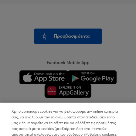
Προσβασιμότητα
Eurobank Mobile App
Χρησιμοποιούμε cookies για να βελτιώσουμε την online εμπειρία
Copyright © 2026
σας, να αναλύουμε την επισκεψιμότητα στον διαδικτυακό τόπο
μας κ.λπ. Μπορείτε να επιλέξετε και να αλλάξετε τις προτιμήσεις
σας σχετικά με τα cookies (με εξαίρεση όσα είναι τεχνικώς
Όροι Χρήσης
απαραίτητα) ακολουθώντας τον σύνδεσμο «Ρυθμίσεις cookies».