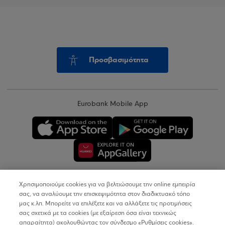
Προσβασιμότητα
Eurobank Mobile App
Χρησιμοποιούμε cookies για να βελτιώσουμε την online εμπειρία
Copyright © 2026
σας, να αναλύουμε την επισκεψιμότητα στον διαδικτυακό τόπο
μας κ.λπ. Μπορείτε να επιλέξετε και να αλλάξετε τις προτιμήσεις
σας σχετικά με τα cookies (με εξαίρεση όσα είναι τεχνικώς
Όροι Χρήσης
απαραίτητα) ακολουθώντας τον σύνδεσμο «Ρυθμίσεις cookies».