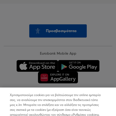
Προσβασιμότητα
Eurobank Mobile App
Χρησιμοποιούμε cookies για να βελτιώσουμε την online εμπειρία
Copyright © 2026
σας, να αναλύουμε την επισκεψιμότητα στον διαδικτυακό τόπο
μας κ.λπ. Μπορείτε να επιλέξετε και να αλλάξετε τις προτιμήσεις
σας σχετικά με τα cookies (με εξαίρεση όσα είναι τεχνικώς
Όροι Χρήσης
απαραίτητα) ακολουθώντας τον σύνδεσμο «Ρυθμίσεις cookies».